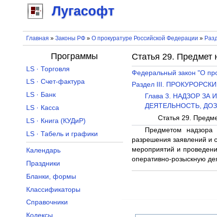
Лугасофт
Главная
»
Законы РФ
»
О прокуратуре Российской Федерации
»
Разд
Программы
Статья 29. Предмет 
LS · Торговля
Федеральный закон "О пр
LS · Счет-фактура
Раздел III. ПРОКУРОРСК
LS · Банк
Глава 3. НАДЗОР 
ДЕЯТЕЛЬНОСТЬ, ДО
LS · Касса
Статья 29. Предм
LS · Книга (КУДиР)
Предметом надзора 
LS · Табель и графики
разрешения заявлений и 
мероприятий и проведени
Календарь
оперативно-розыскную дея
Праздники
Бланки, формы
Классификаторы
Справочники
Кодексы