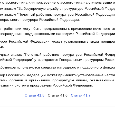
 классного чина или присвоение классного чина на ступень выше 
м знаком "За безупречную службу в прокуратуре Российской Феде
ым знаком "Почетный работник прокуратуры Российской Федераци
нерального прокурора Российской Федерации.
я работники могут быть представлены к присвоению почетного з
 награждению государственными наградами Российской Федерации
урор Российской Федерации может устанавливать виды поощре
ьи.
удных знаках "Почетный работник прокуратуры Российской Феде
ссийской Федерации" утверждаются Генеральным прокурором Росси
аботников используются средства наградного и подарочного фондо
рор Российской Федерации может применять установленные насто
ами органов и организаций прокуратуры лицам, оказывающи
развитии системы прокуратуры Российской Федерации.
Статья 41.5
· Статья 41.6 ·
Статья 41.7