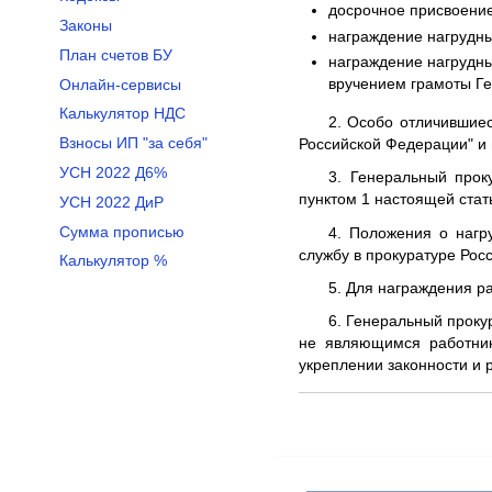
досрочное присвоение
Законы
награждение нагрудны
План счетов БУ
награждение нагрудн
вручением грамоты Ге
Онлайн-сервисы
Калькулятор НДС
2. Особо отличившиес
Взносы ИП "за себя"
Российской Федерации" и
УСН 2022 Д6%
3. Генеральный прок
пунктом 1 настоящей стат
УСН 2022 ДиР
Сумма прописью
4. Положения о нагр
службу в прокуратуре Ро
Калькулятор %
5. Для награждения р
6. Генеральный проку
не являющимся работник
укреплении законности и 