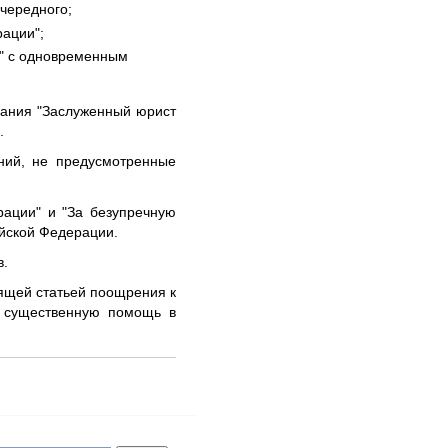
очередного;
рации";
и" с одновременным
вания "Заслуженный юрист
.
ний, не предусмотренные
рации" и "За безупречную
йской Федерации.
в.
ящей статьей поощрения к
м существенную помощь в