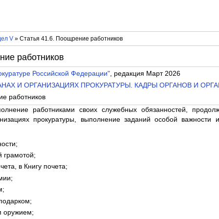
дел V
» Статья 41.6. Поощрение работников
ение работников
окуратуре Российской Федерации"
, редакция Март 2026
РГАНАХ И ОРГАНИЗАЦИЯХ ПРОКУРАТУРЫ. КАДРЫ ОРГАНОВ И ОР
ие работников
полнение работниками своих служебных обязанностей, продол
анизациях прокуратуры, выполнение заданий особой важности 
ости;
 грамотой;
чета, в Книгу почета;
мии;
м;
подарком;
 оружием;