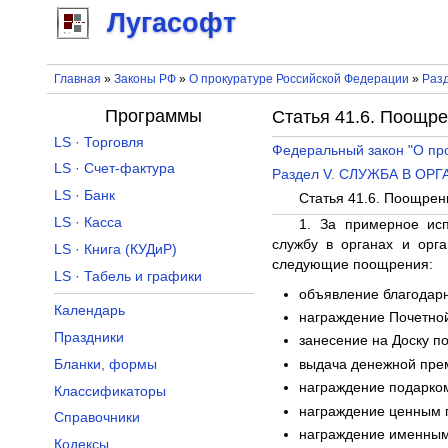
Лугасофт
Главная
»
Законы РФ
»
О прокуратуре Российской Федерации
»
Раз
Программы
Статья 41.6. Поощр
LS · Торговля
Федеральный закон "О пр
LS · Счет-фактура
Раздел V. СЛУЖБА В О
LS · Банк
Статья 41.6. Поощрен
LS · Касса
1. За примерное ис
службу в органах и орг
LS · Книга (КУДиР)
следующие поощрения:
LS · Табель и графики
объявление благодарн
Календарь
награждение Почетной
Праздники
занесение на Доску по
Бланки, формы
выдача денежной пре
награждение подарко
Классификаторы
награждение ценным 
Справочники
награждение именным
Кодексы