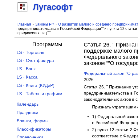
Лугасофт
Главная
»
Законы РФ
»
О развитии малого и среднего предпринима
предпринимательства в Российской Федерации"" и пункта 12 статьи
юридических лиц"""
Программы
Статья 26. " Призна
поддержке малого пр
LS · Торговля
Федерального закон
LS · Счет-фактура
законом ""О государ
LS · Банк
Федеральный закон "О раз
LS · Касса
2026
LS · Книга (КУДиР)
Статья 26. " Признание у
предпринимательства в Ро
LS · Табель и графики
законодательных актов в 
Календарь
Признать утратившими
Праздники
1) Федеральный закон
Бланки, формы
в Российской Федераци
Классификаторы
2) пункт 12 статьи 2 
соответствие с Федер
Справочники