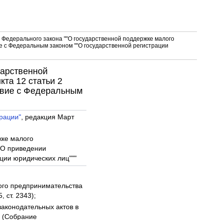
 Федерального закона ""О государственной поддержке малого
ие с Федеральным законом ""О государственной регистрации
дарственной
та 12 статьи 2
ствие с Федеральным
рации"
, редакция Март
жке малого
""О приведении
ции юридических лиц"""
лого предпринимательства
 ст. 2343);
законодательных актов в
" (Собрание