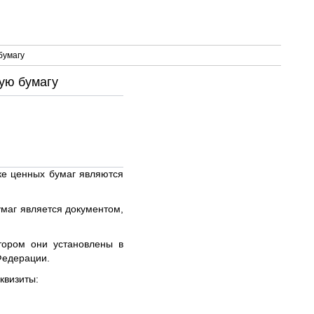
бумагу
ую бумагу
ке ценных бумаг являются
маг является документом,
тором они установлены в
Федерации.
квизиты: