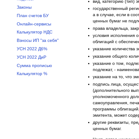
вид, категорию (тип) 
Законы
государственный реги
а в случае, если в с
План счетов БУ
ценных бумаг не подл
Онлайн-сервисы
права владельца, зак
Калькулятор НДС
условия исполнения о
Взносы ИП "за себя"
облигаций с обеспече
УСН 2022 Д6%
указание количества 
указание общего коли
УСН 2022 ДиР
указание о том, подл
Сумма прописью
подлежат, - наименов
Калькулятор %
указание на то, что 
подпись лица, осущес
(дополнительного вып
уполномоченного долж
самоуправления, печа
программы облигаций,
эмитента, может соде
другие реквизиты, пр
ценных бумаг.