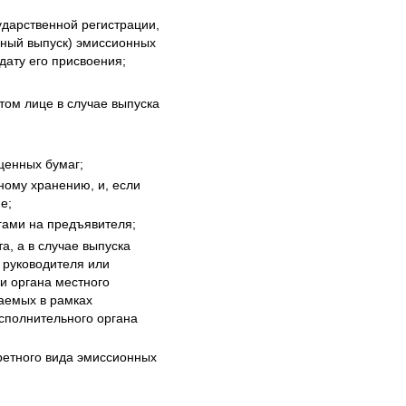
ударственной регистрации,
ьный выпуск) эмиссионных
дату его присвоения;
том лице в случае выпуска
ценных бумаг;
ному хранению, и, если
е;
гами на предъявителя;
, а в случае выпуска
 руководителя или
и органа местного
щаемых в рамках
сполнительного органа
ретного вида эмиссионных