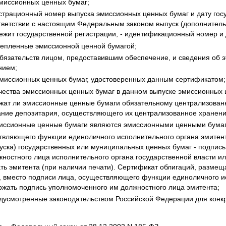
эмиссионных ценных бумаг;
страционный номер выпуска эмиссионных ценных бумаг и дату гос
оответствии с настоящим Федеральным законом выпуск (дополнител
ежит государственной регистрации, - идентификационный номер и 
репленные эмиссионной ценной бумагой;
бязательств лицом, предоставившим обеспечение, и сведения об э
нием;
эмиссионных ценных бумаг, удостоверенных данным сертификатом;
чества эмиссионных ценных бумаг в данном выпуске эмиссионных 
ежат ли эмиссионные ценные бумаги обязательному централизован
ание депозитария, осуществляющего их централизованное хранени
эмиссионные ценные бумаги являются эмиссионными ценными бума
твляющего функции единоличного исполнительного органа эмитента
уска) государственных или муниципальных ценных бумаг - подпись
ностного лица исполнительного органа государственной власти ил
ть эмитента (при наличии печати). Сертификат облигаций, разме
 вместо подписи лица, осуществляющего функции единоличного и
ржать подпись уполномоченного им должностного лица эмитента;
едусмотренные законодательством Российской Федерации для конк