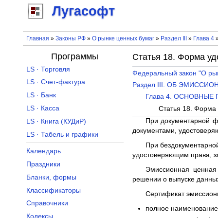
Лугасофт
Главная
»
Законы РФ
»
О рынке ценных бумаг
»
Раздел III
»
Глава 4
»
Программы
Статья 18. Форма у
LS · Торговля
Федеральный закон "О ры
LS · Счет-фактура
Раздел III. ОБ ЭМИССИ
LS · Банк
Глава 4. ОСНОВНЫ
LS · Касса
Статья 18. Форма
При документарной ф
LS · Книга (КУДиР)
документами, удостоверя
LS · Табель и графики
При бездокументарно
Календарь
удостоверяющим права, з
Праздники
Эмиссионная ценная
Бланки, формы
решении о выпуске данных
Классификаторы
Сертификат эмиссион
Справочники
полное наименование 
Кодексы