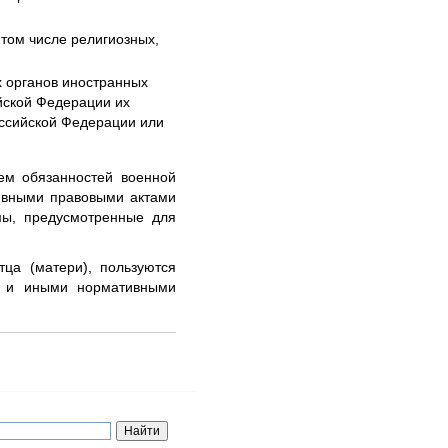
 том числе религиозных,
х органов иностранных
йской Федерации их
ссийской Федерации или
ем обязанностей военной
ивными правовыми актами
мы, предусмотренные для
ца (матери), пользуются
и и иными нормативными