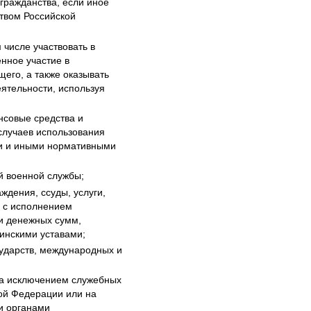
гражданства, если иное
твом Российской
 числе участвовать в
нное участие в
его, а также оказывать
ятельности, используя
нсовые средства и
случаев использования
ми и иными нормативными
й военной службы;
ждения, ссуды, услуги,
е с исполнением
 и денежных сумм,
инскими уставами;
ударств, международных и
 за исключением служебных
ой Федерации или на
и органами