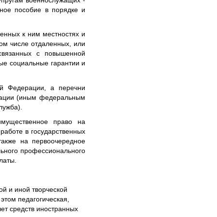
упругам военнослужащих -
чное пособие в порядке и
енных к ним местностях и
ом числе отдаленных, или
 связанных с повышенной
ые социальные гарантии и
ой Федерации, а перечни
рации (иным федеральным
лужба).
имущественное право на
 работе в государственных
также на первоочередное
льного профессионального
латы.
ой и иной творческой
этом педагогическая,
чет средств иностранных