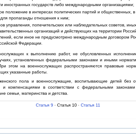
ти иностранных государств либо международными организациями;
ое положение в интересах политических партий и общественных, в
 для пропаганды отношения к ним;
анов управления, попечительских или наблюдательных советов, ины
вительственных организаций и действующих на территории Росси
елений, если иное не предусмотрено международным договором Ро
ссийской Федерации.
нослужащих к выполнению работ, не обусловленных исполнени
случаях, установленных федеральными законами и иными нормат
При этом на военнослужащих распространяются правовые нор
ющих указанные работы.
енского пола и военнослужащие, воспитывающие детей без от
и и компенсациями в соответствии с федеральными законам
не семьи, материнства и детства.
Статья 9
· Статья 10 ·
Статья 11