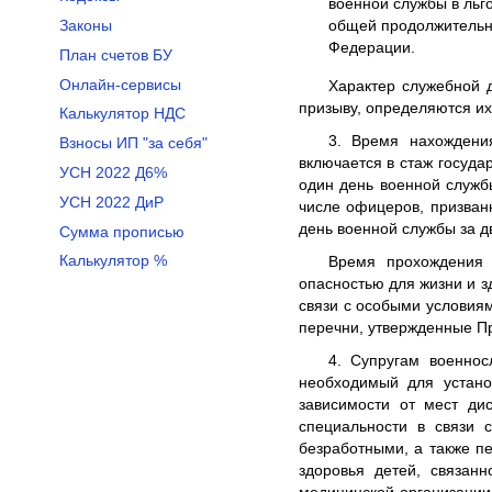
военной службы в льг
общей продолжительно
Законы
Федерации.
План счетов БУ
Онлайн-сервисы
Характер служебной 
призыву, определяются и
Калькулятор НДС
3. Время нахождени
Взносы ИП "за себя"
включается в стаж госуда
УСН 2022 Д6%
один день военной служб
УСН 2022 ДиР
числе офицеров, призван
день военной службы за д
Сумма прописью
Калькулятор %
Время прохождения 
опасностью для жизни и з
связи с особыми условиям
перечни, утвержденные П
4. Супругам военнос
необходимый для устано
зависимости от мест дис
специальности в связи 
безработными, а также п
здоровья детей, связан