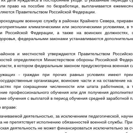
 их дети нуждались в постороннем уходе. В указанные периоды с
или право на пособие по безработице, выплачивается ежемеся
еляются Правительством Российской Федерации.
проходящим военную службу в районах Крайнего Севера, приравн
лагоприятными климатическими или экологическими условиями, в т
и Российской Федерации, а также на воинских должностях,
здоровья, федеральными законами устанавливаются дополнительн
районов и местностей утверждаются Правительством Российск
жностей определяются Министерством обороны Российской Феде
власти, в котором федеральным законом предусмотрена военная с
лужащих - граждан при прочих равных условиях имеют пре
государственные организации, воинские части и на оставление на
 частях при сокращении численности или штата работников, а 
ние профессионального обучения или для получения дополните
ме обучения с выплатой в период обучения средней заработной п
 вправе:
лачиваемой деятельностью, за исключением педагогической, научн
на не препятствует исполнению обязанностей военной службы. При 
еская деятельность не может финансироваться исключительно за с