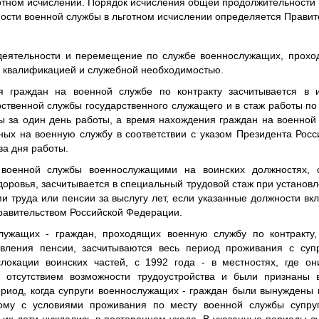
отном исчислении. Порядок исчисления общей продолжительности 
сти военной службы в льготном исчислении определяется Правит
деятельности и перемещение по службе военнослужащих, прохо
х квалификацией и служебной необходимостью.
я граждан на военной службе по контракту засчитывается в 
рственной службы государственного служащего и в стаж работы по
ы за один день работы, а время нахождения граждан на военной 
ных на военную службу в соответствии с указом Президента Росс
ва дня работы.
военной службы военнослужащими на воинских должностях, 
доровья, засчитывается в специальный трудовой стаж при установл
и труда или пенсии за выслугу лет, если указанные должности в
равительством Российской Федерации.
лужащих - граждан, проходящих военную службу по контракту,
вления пенсии, засчитываются весь период проживания с суп
локации воинских частей, с 1992 года - в местностях, где о
с отсутствием возможности трудоустройства и были признаны 
ериод, когда супруги военнослужащих - граждан были вынуждены 
ному с условиями проживания по месту военной службы супру