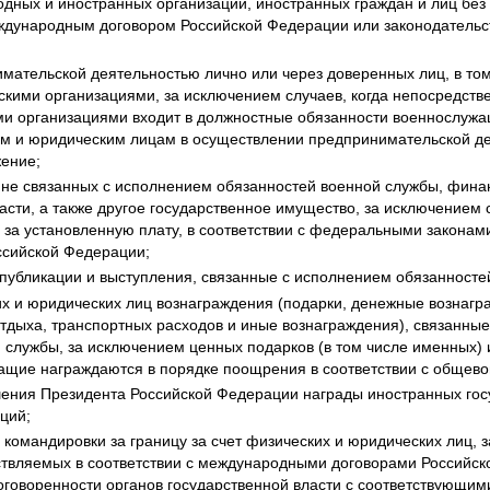
одных и иностранных организаций, иностранных граждан и лиц без 
ждународным договором Российской Федерации или законодательс
мательской деятельностью лично или через доверенных лиц, в том
кими организациями, за исключением случаев, когда непосредстве
и организациями входит в должностные обязанности военнослужащ
м и юридическим лицам в осуществлении предпринимательской де
ение;
, не связанных с исполнением обязанностей военной службы, фина
асти, а также другое государственное имущество, за исключением 
 за установленную плату, в соответствии с федеральными закона
ссийской Федерации;
 публикации и выступления, связанные с исполнением обязанносте
их и юридических лиц вознаграждения (подарки, денежные вознагра
отдыха, транспортных расходов и иные вознаграждения), связанны
 службы, за исключением ценных подарков (в том числе именных)
щие награждаются в порядке поощрения в соответствии с общево
ения Президента Российской Федерации награды иностранных гос
ций;
 командировки за границу за счет физических и юридических лиц,
твляемых в соответствии с международными договорами Российск
оговоренности органов государственной власти с соответствующим