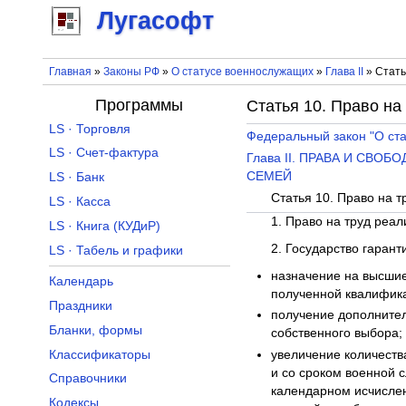
Лугасофт
Главная
»
Законы РФ
»
О статусе военнослужащих
»
Глава II
» Стать
Программы
Статья 10. Право на
LS · Торговля
Федеральный закон "О ст
LS · Счет-фактура
Глава II. ПРАВА И СВ
СЕМЕЙ
LS · Банк
Статья 10. Право на т
LS · Касса
1. Право на труд реа
LS · Книга (КУДиР)
2. Государство гаран
LS · Табель и графики
назначение на высшие
Календарь
полученной квалифика
Праздники
получение дополнител
Бланки, формы
собственного выбора;
Классификаторы
увеличение количеств
и со сроком военной 
Справочники
календарном исчислен
Кодексы