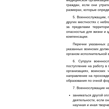
медицинской организации
граждан, если они утрат
размерах, которые опред
5. Военнослужащим, 
других местностях с неб
за пределами территори
опасностью для жизни и 
компенсации.
Перечни указанных 
указанных воинских дол
органом исполнительной 
6. Супруги военнос
поступление на работу в 
организациях, воинских
направление на прохожде
образования по очной фор
7. Военнослужащие не
заниматься другой оп
деятельности, если о
научная и иная творч