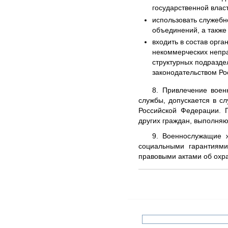
государственной влас
использовать служебн
объединений, а также
входить в состав орг
некоммерческих непра
структурных подразд
законодательством Ро
8. Привлечение воен
службы, допускается в 
Российской Федерации. 
других граждан, выполня
9. Военнослужащие ж
социальными гарантиям
правовыми актами об охра