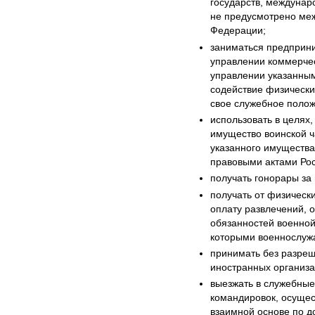
государств, междунар
не предусмотрено ме
Федерации;
заниматься предприни
управлении коммерчес
управлении указанным
содействие физически
свое служебное полож
использовать в целях
имущество воинской ч
указанного имущества
правовыми актами Ро
получать гонорары за
получать от физическ
оплату развлечений, 
обязанностей военной
которыми военнослужа
принимать без разреш
иностранных организа
выезжать в служебные
командировок, осущес
взаимной основе по д