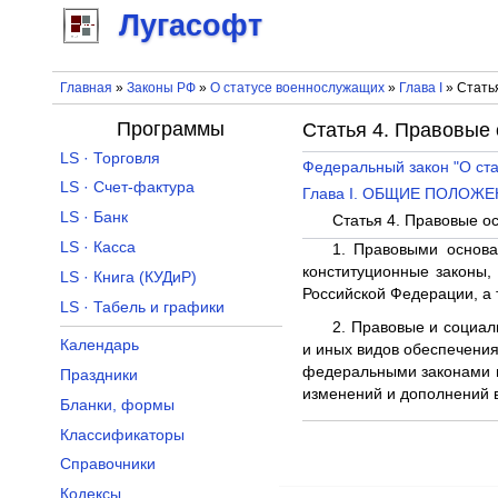
Лугасофт
Главная
»
Законы РФ
»
О статусе военнослужащих
»
Глава I
» Стать
Программы
Статья 4. Правовые
LS · Торговля
Федеральный закон "О ст
LS · Счет-фактура
Глава I. ОБЩИЕ ПОЛОЖ
LS · Банк
Статья 4. Правовые о
LS · Касса
1. Правовыми основа
конституционные законы
LS · Книга (КУДиР)
Российской Федерации, а
LS · Табель и графики
2. Правовые и социал
Календарь
и иных видов обеспечени
федеральными законами и
Праздники
изменений и дополнений 
Бланки, формы
Классификаторы
Справочники
Кодексы