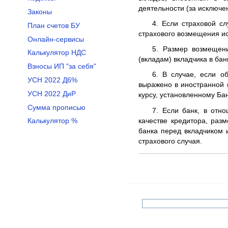
деятельности (за исключе
Законы
4. Если страховой сл
План счетов БУ
страхового возмещения ис
Онлайн-сервисы
5. Размер возмещени
Калькулятор НДС
(вкладам) вкладчика в бан
Взносы ИП "за себя"
6. В случае, если о
УСН 2022 Д6%
выражено в иностранной 
УСН 2022 ДиР
курсу, установленному Ба
Сумма прописью
7. Если банк, в отн
качестве кредитора, раз
Калькулятор %
банка перед вкладчиком 
страхового случая.