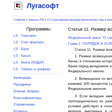
Лугасофт
Главная
»
Законы РФ
»
О страховании вкладов физических лиц в ба
Программы
Статья 11. Размер 
LS · Торговля
Федеральный закон "О стр
LS · Счет-фактура
Глава 2. ПОРЯДОК И У
LS · Банк
Статья 11. Размер во
LS · Касса
1. Размер возмещения
банка, в отношении котор
LS · Книга (КУДиР)
банка перед вкладчиком в
LS · Табель и графики
Федерального закона.
Календарь
2. Возмещение по вкл
размере 100 процентов с
Праздники
Федеральным законом.
Бланки, формы
3. Если вкладчик им
Классификаторы
пропорционально их раз
Справочники
условие действует в отно
вкладов, внесенных в 
Кодексы