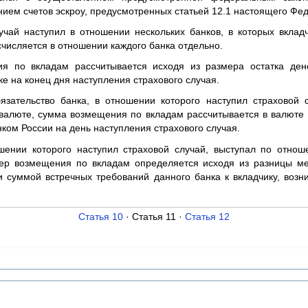
нием счетов эскроу, предусмотренных статьей 12.1 настоящего Фед
учай наступил в отношении нескольких банков, в которых вклад
числяется в отношении каждого банка отдельно.
я по вкладам рассчитывается исходя из размера остатка ден
ке на конец дня наступления страхового случая.
бязательство банка, в отношении которого наступил страховой 
валюте, сумма возмещения по вкладам рассчитывается в валюте
нком России на день наступления страхового случая.
ошении которого наступил страховой случай, выступал по отнош
мер возмещения по вкладам определяется исходя из разницы м
и суммой встречных требований данного банка к вкладчику, возн
Статья 10
· Статья 11 ·
Статья 12