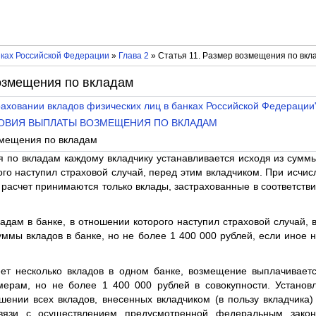
нках Российской Федерации
»
Глава 2
» Статья 11. Размер возмещения по вкл
возмещения по вкладам
аховании вкладов физических лиц в банках Российской Федерации
СЛОВИЯ ВЫПЛАТЫ ВОЗМЕЩЕНИЯ ПО ВКЛАДАМ
змещения по вкладам
 по вкладам каждому вкладчику устанавливается исходя из суммы
ого наступил страховой случай, перед этим вкладчиком. При исчи
 расчет принимаются только вклады, застрахованные в соответстви
адам в банке, в отношении которого наступил страховой случай, 
уммы вкладов в банке, но не более 1 400 000 рублей, если иное 
еет несколько вкладов в одном банке, возмещение выплачивает
мерам, но не более 1 400 000 рублей в совокупности. Установ
шении всех вкладов, внесенных вкладчиком (в пользу вкладчика)
связи с осуществлением предусмотренной федеральным закон