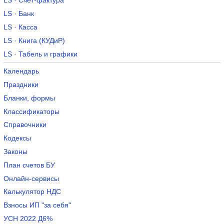
LS · Счет-фактура
LS · Банк
LS · Касса
LS · Книга (КУДиР)
LS · Табель и графики
Календарь
Праздники
Бланки, формы
Классификаторы
Справочники
Кодексы
Законы
План счетов БУ
Онлайн-сервисы
Калькулятор НДС
Взносы ИП "за себя"
УСН 2022 Д6%