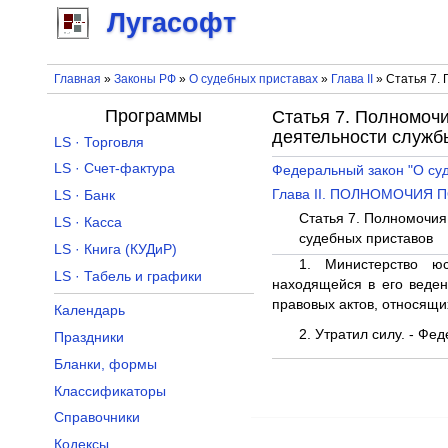
Лугасофт
Главная
»
Законы РФ
»
О судебных приставах
»
Глава II
» Статья 7.
Программы
Статья 7. Полномоч
деятельности служб
LS · Торговля
LS · Счет-фактура
Федеральный закон "О су
Глава II. ПОЛНОМОЧИЯ
LS · Банк
Статья 7. Полномочия
LS · Касса
судебных приставов
LS · Книга (КУДиР)
1. Министерство ю
LS · Табель и графики
находящейся в его веде
правовых актов, относящи
Календарь
2. Утратил силу. - Фе
Праздники
Бланки, формы
Классификаторы
Справочники
Кодексы