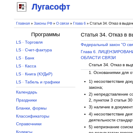
Лугасофт
Главная
»
Законы РФ
»
О связи
»
Глава 6
» Статья 34. Отказ в выда
Программы
Статья 34. Отказ в 
LS · Торговля
Федеральный закон "О свя
LS · Счет-фактура
Глава 6. ЛИЦЕНЗИРОВА
ОБЛАСТИ СВЯЗИ
LS · Банк
Статья 34. Отказ в вы
LS · Касса
1. Основаниями для о
LS · Книга (КУДиР)
1) несоответствие до
LS · Табель и графики
закона;
Календарь
2) непредставление со
Праздники
2, пунктом 3 статьи 3
3) наличие в докумен
Бланки, формы
4) несоответствие де
Классификаторы
деятельности стандар
Справочники
5) непризнание соиска
Кодексы
по результатам торгов