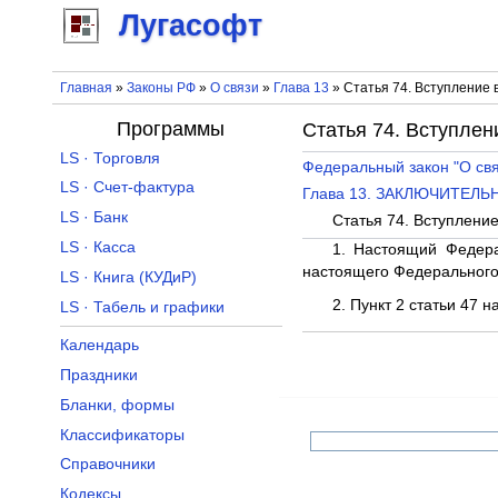
Лугасофт
Главная
»
Законы РФ
»
О связи
»
Глава 13
» Статья 74. Вступление 
Программы
Статья 74. Вступлен
LS · Торговля
Федеральный закон "О свя
LS · Счет-фактура
Глава 13. ЗАКЛЮЧИТЕЛ
LS · Банк
Статья 74. Вступлени
LS · Касса
1. Настоящий Федера
настоящего Федерального
LS · Книга (КУДиР)
2. Пункт 2 статьи 47 
LS · Табель и графики
Календарь
Праздники
Бланки, формы
Классификаторы
Справочники
Кодексы