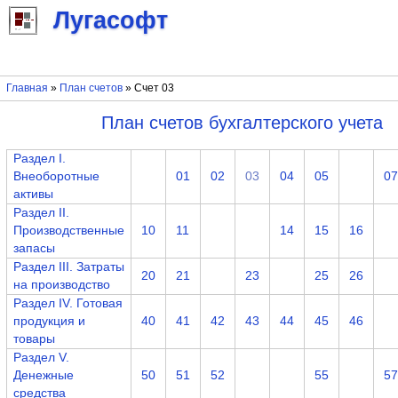
Лугасофт
Главная
»
План счетов
» Счет 03
План счетов бухгалтерского учета
Раздел I.
Внеоборотные
01
02
03
04
05
07
активы
Раздел II.
Производственные
10
11
14
15
16
запасы
Раздел III. Затраты
20
21
23
25
26
на производство
Раздел IV. Готовая
продукция и
40
41
42
43
44
45
46
товары
Раздел V.
Денежные
50
51
52
55
57
средства