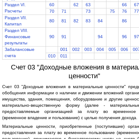
Раздел VI.
60
62
63
66
67
Расчеты
70
71
73
75
76
77
Раздел VII.
80
81
82
83
84
86
Капитал
Раздел VIII.
Финансовые
90
91
94
96
97
результаты
Забалансовые
001
002
003
004
005
006
00
счета
010
011
Счет 03 "Доходные вложения в матери
ценности"
Счет 03 "Доходные вложения в материальные ценности" пред
обобщения информации о наличии и движении вложений организ
имущества, здания, помещения, оборудование и другие ценно
материально-вещественную форму (далее - материальные
предоставляемые организацией за плату во временное 
(временное владение и пользование) с целью получения дохода.
Материальные ценности, приобретенные (поступившие) орга
предоставления за плату во временное пользование (временно
пользование), принимаются к бухгалтерскому учету на счете 