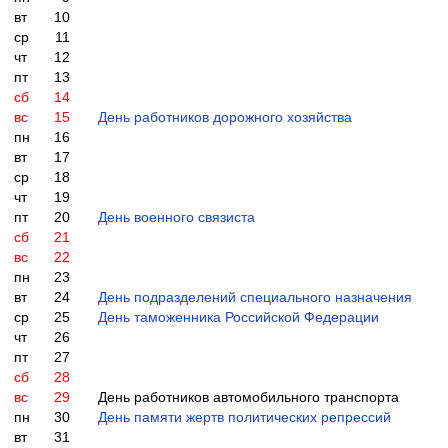
вт
10
ср
11
чт
12
пт
13
сб
14
вс
15
День работников дорожного хозяйства
пн
16
вт
17
ср
18
чт
19
пт
20
День военного связиста
сб
21
вс
22
пн
23
вт
24
День подразделений специального назначения
ср
25
День таможенника Российской Федерации
чт
26
пт
27
сб
28
вс
29
День работников автомобильного транспорта
пн
30
День памяти жертв политических репрессий
вт
31