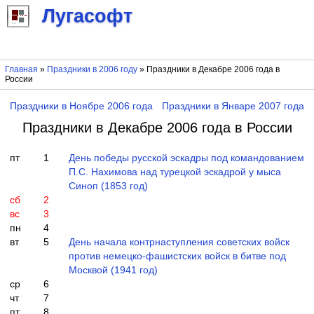
Лугасофт
Главная
»
Праздники в 2006 году
» Праздники в Декабре 2006 года в
России
Праздники в Ноябре 2006 года
Праздники в Январе 2007 года
Праздники в Декабре 2006 года в России
пт
1
День победы русской эскадры под командованием
П.С. Нахимова над турецкой эскадрой у мыса
Синоп (1853 год)
сб
2
вс
3
пн
4
вт
5
День начала контрнаступления советских войск
против немецко-фашистских войск в битве под
Москвой (1941 год)
ср
6
чт
7
пт
8