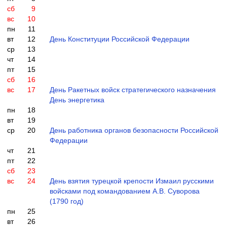
сб
9
вс
10
пн
11
вт
12
День Конституции Российской Федерации
ср
13
чт
14
пт
15
сб
16
вс
17
День Ракетных войск стратегического назначения
День энергетика
пн
18
вт
19
ср
20
День работника органов безопасности Российской
Федерации
чт
21
пт
22
сб
23
вс
24
День взятия турецкой крепости Измаил русскими
войсками под командованием А.В. Суворова
(1790 год)
пн
25
вт
26