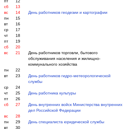
пт
12
сб
13
вс
14
День работников геодезии и картографии
пн
15
вт
16
ср
17
чт
18
пт
19
сб
20
вс
21
День работников торговли, бытового
обслуживания населения и жилищно-
коммунального хозяйства
пн
22
вт
23
День работников гидро-метеорологической
службы
ср
24
чт
25
День работника культуры
пт
26
сб
27
День внутренних войск Министерства внутренних
дел Российской Федерации
вс
28
пн
29
День специалиста юридической службы
вт
30