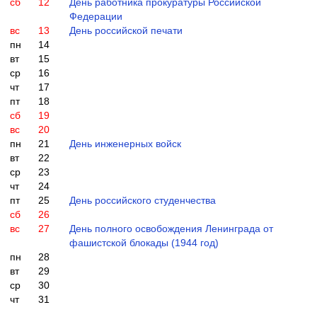
сб
12
День работника прокуратуры Российской
Федерации
вс
13
День российской печати
пн
14
вт
15
ср
16
чт
17
пт
18
сб
19
вс
20
пн
21
День инженерных войск
вт
22
ср
23
чт
24
пт
25
День российского студенчества
сб
26
вс
27
День полного освобождения Ленинграда от
фашистской блокады (1944 год)
пн
28
вт
29
ср
30
чт
31