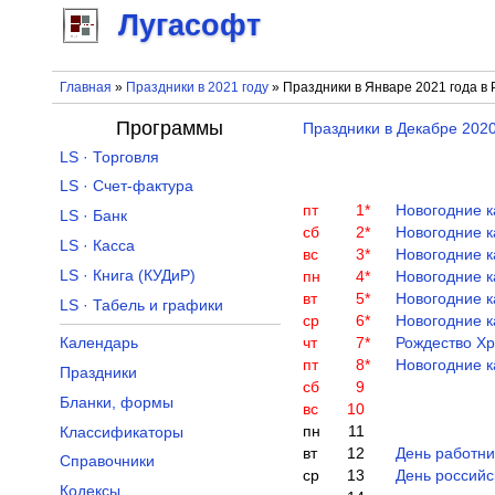
Лугасофт
Главная
»
Праздники в 2021 году
» Праздники в Январе 2021 года в 
Программы
Праздники в Декабре 2020
LS · Торговля
LS · Счет-фактура
пт
1
*
Новогодние 
LS · Банк
сб
2
*
Новогодние 
LS · Касса
вс
3
*
Новогодние 
LS · Книга (КУДиР)
пн
4
*
Новогодние 
вт
5
*
Новогодние 
LS · Табель и графики
ср
6
*
Новогодние 
Календарь
чт
7
*
Рождество Хр
пт
8
*
Новогодние 
Праздники
сб
9
Бланки, формы
вс
10
пн
11
Классификаторы
вт
12
День работни
Справочники
ср
13
День российс
Кодексы