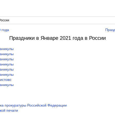
России
 года
Празд
Праздники в Январе 2021 года в России
каникулы
каникулы
каникулы
каникулы
каникулы
каникулы
истово
каникулы
ка прокуратуры Российской Федерации
кой печати