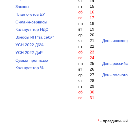
чт
14
пт
15
Законы
сб
16
План счетов БУ
вс
17
Онлайн-сервисы
пн
18
вт
19
Калькулятор НДС
ср
20
Взносы ИП "за себя"
чт
21
День инжене
УСН 2022 Д6%
пт
22
сб
23
УСН 2022 ДиР
вс
24
Сумма прописью
пн
25
День российс
Калькулятор %
вт
26
ср
27
День полного
чт
28
пт
29
сб
30
вс
31
*
- праздничный