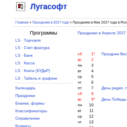
Лугасофт
Главная
»
Праздники в 2027 году
» Праздники в Мае 2027 года в Рос
Программы
Праздники в Апреле 2027
LS · Торговля
LS · Счет-фактура
сб
1
*
Праздник Вес
LS · Банк
вс
2
LS · Касса
пн
3
LS · Книга (КУДиР)
вт
4
ср
5
LS · Табель и графики
чт
6
Календарь
пт
7
День радио, 
сб
8
Праздники
вс
9
*
День Победы
Бланки, формы
пн
10
вт
11
Классификаторы
ср
12
Справочники
чт
13
Кодексы