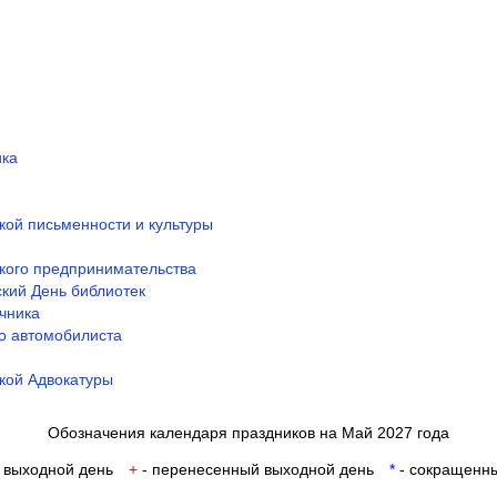
ика
кой письменности и культуры
кого предпринимательства
кий День библиотек
чника
о автомобилиста
кой Адвокатуры
Обозначения календаря праздников на Май 2027 года
 выходной день
+
- перенесенный выходной день
*
- сокращенны