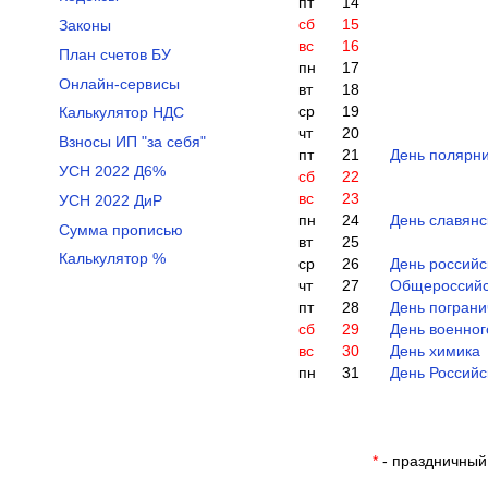
пт
14
сб
15
Законы
вс
16
План счетов БУ
пн
17
Онлайн-сервисы
вт
18
ср
19
Калькулятор НДС
чт
20
Взносы ИП "за себя"
пт
21
День полярн
УСН 2022 Д6%
сб
22
вс
23
УСН 2022 ДиР
пн
24
День славянс
Сумма прописью
вт
25
Калькулятор %
ср
26
День российс
чт
27
Общероссийс
пт
28
День пограни
сб
29
День военног
вс
30
День химика
пн
31
День Российс
*
- праздничный