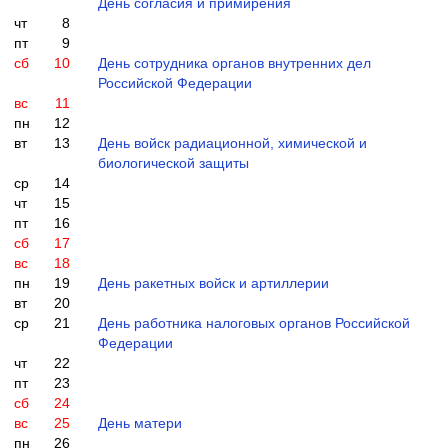
День согласия и примирения
чт
8
пт
9
сб
10
День сотрудника органов внутренних дел
Российской Федерации
вс
11
пн
12
вт
13
День войск радиационной, химической и
биологической защиты
ср
14
чт
15
пт
16
сб
17
вс
18
пн
19
День ракетных войск и артиллерии
вт
20
ср
21
День работника налоговых органов Российской
Федерации
чт
22
пт
23
сб
24
вс
25
День матери
пн
26