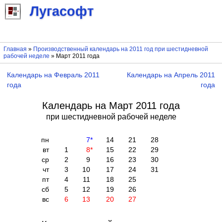
Лугасофт
Главная
»
Производственный календарь на 2011 год при шестидневной
рабочей неделе
» Март 2011 года
Календарь на Февраль 2011
Календарь на Апрель 2011
года
года
Календарь на Март 2011 года
при шестидневной рабочей неделе
пн
7
*
14
21
28
вт
1
8
*
15
22
29
ср
2
9
16
23
30
чт
3
10
17
24
31
пт
4
11
18
25
сб
5
12
19
26
вс
6
13
20
27