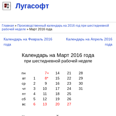
Лугасофт
Главная
»
Производственный календарь на 2016 год при шестидневной
рабочей неделе
» Март 2016 года
Календарь на Февраль 2016
Календарь на Апрель 2016
года
года
Календарь на Март 2016 года
при шестидневной рабочей неделе
пн
7
+
14
21
28
вт
1
8
*
15
22
29
ср
2
9
16
23
30
чт
3
10
17
24
31
пт
4
11
18
25
сб
5
12
19
26
вс
6
13
20
27