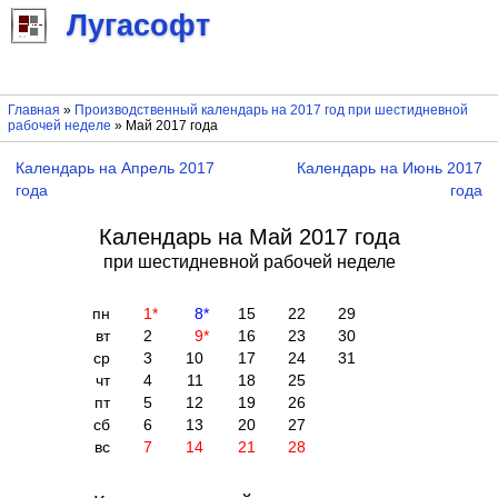
Лугасофт
Главная
»
Производственный календарь на 2017 год при шестидневной
рабочей неделе
» Май 2017 года
Календарь на Апрель 2017
Календарь на Июнь 2017
года
года
Календарь на Май 2017 года
при шестидневной рабочей неделе
пн
1
*
8
*
15
22
29
вт
2
9
*
16
23
30
ср
3
10
17
24
31
чт
4
11
18
25
пт
5
12
19
26
сб
6
13
20
27
вс
7
14
21
28