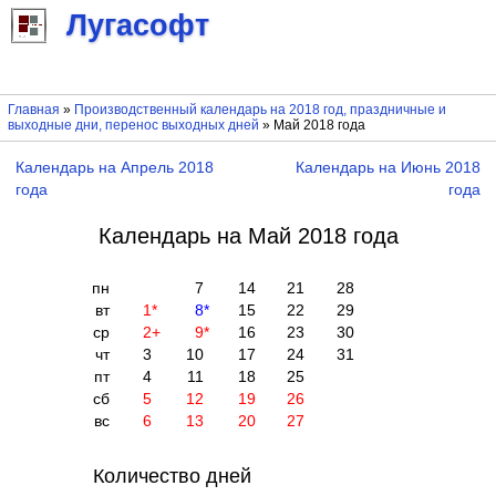
Лугасофт
Главная
»
Производственный календарь на 2018 год, праздничные и
выходные дни, перенос выходных дней
» Май 2018 года
Календарь на Апрель 2018
Календарь на Июнь 2018
года
года
Календарь на Май 2018 года
пн
7
14
21
28
вт
1
*
8
*
15
22
29
ср
2
+
9
*
16
23
30
чт
3
10
17
24
31
пт
4
11
18
25
сб
5
12
19
26
вс
6
13
20
27
Количество дней