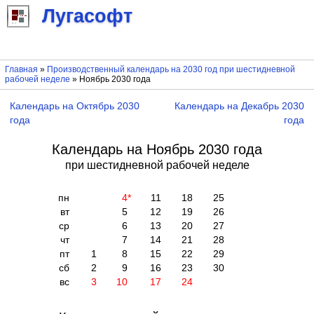
Лугасофт
Главная
»
Производственный календарь на 2030 год при шестидневной
рабочей неделе
» Ноябрь 2030 года
Календарь на Октябрь 2030
Календарь на Декабрь 2030
года
года
Календарь на Ноябрь 2030 года
при шестидневной рабочей неделе
пн
4
*
11
18
25
вт
5
12
19
26
ср
6
13
20
27
чт
7
14
21
28
пт
1
8
15
22
29
сб
2
9
16
23
30
вс
3
10
17
24