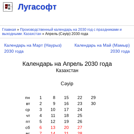
Лугасофт
Главная
»
Производственный календарь на 2030 год с праздниками и
выходными. Казахстан
» Апрель (Сәуір) 2030 года
Календарь на Март (Наурыз)
Календарь на Май (Мамыр)
2030 года
2030 года
Календарь на Апрель 2030 года
Казахстан
Сәуір
пн
1
8
15
22
29
вт
2
9
16
23
30
ср
3
10
17
24
чт
4
11
18
25
пт
5
12
19
26
сб
6
13
20
27
вс
7
14
21
28