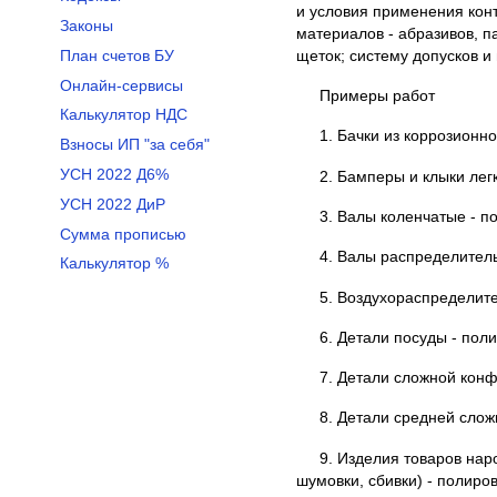
и условия применения кон
Законы
материалов - абразивов, па
щеток; систему допусков и
План счетов БУ
Онлайн-сервисы
Примеры работ
Калькулятор НДС
1. Бачки из коррозионн
Взносы ИП "за себя"
УСН 2022 Д6%
2. Бамперы и клыки лег
УСН 2022 ДиР
3. Валы коленчатые - п
Сумма прописью
4. Валы распределитель
Калькулятор %
5. Воздухораспределит
6. Детали посуды - пол
7. Детали сложной конф
8. Детали средней слож
9. Изделия товаров нар
шумовки, сбивки) - полиро