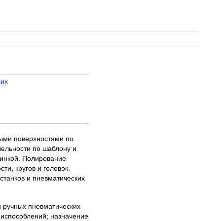
чих
ными поверхностями по
лельности по шаблону и
шинкой. Полирование
ти, кругов и головок.
станков и пневматических
и ручных пневматических
риспособлений; назначение