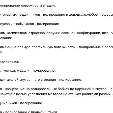
полирование поверхности впадин.
и упорных подшипников - полирование и доводка желобов и сферы 
рпусов и скобы часов - полирование.
им количеством отростков, поручни сложной конфигурации, штанги 
рование.
, имеющие прямую профильную поверхность, - полирование с соб
у.
ние канавок.
ы, кожухи, медали - полирование.
вигателей внутреннего сгорания - полирование.
я - крацевание на полировальных бабках по наружной и внутренн
накатка с целью уплотнения металла на станках роликами различн
дшипников - полирование.
я - полирование с правкой штанги.