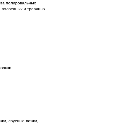
тва полировальных
х, волосяных и травяных
ачков.
жки, соусные ложки,