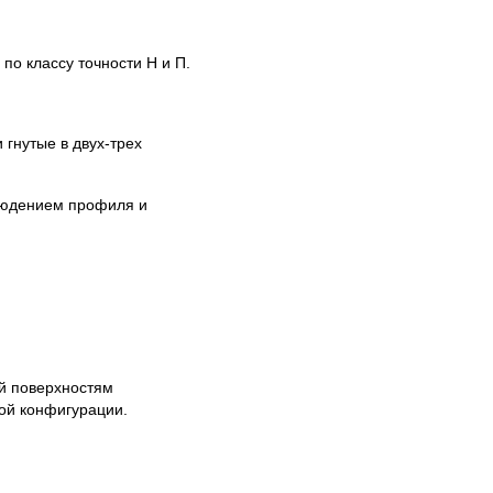
по классу точности Н и П.
гнутые в двух-трех
людением профиля и
ей поверхностям
ой конфигурации.