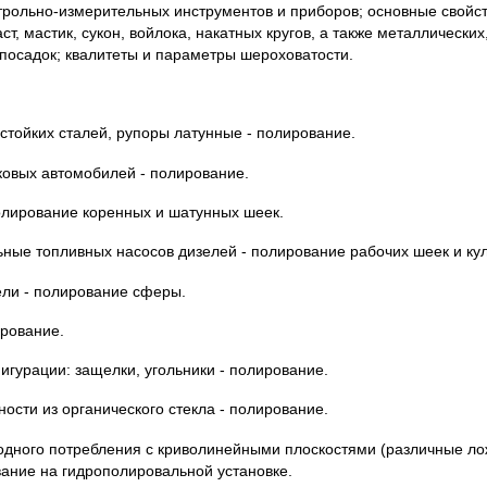
трольно-измерительных инструментов и приборов; основные свойс
ст, мастик, сукон, войлока, накатных кругов, а также металлически
 посадок; квалитеты и параметры шероховатости.
остойких сталей, рупоры латунные - полирование.
ковых автомобилей - полирование.
олирование коренных и шатунных шеек.
ные топливных насосов дизелей - полирование рабочих шеек и кул
ели - полирование сферы.
ирование.
игурации: защелки, угольники - полирование.
ности из органического стекла - полирование.
одного потребления с криволинейными плоскостями (различные ло
вание на гидрополировальной установке.