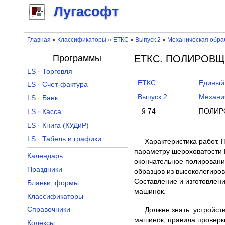
Лугасофт
Главная
»
Классификаторы
»
ЕТКС
»
Выпуск 2
»
Механическая обраб
Программы
ЕТКС. ПОЛИРОВЩИК
LS · Торговля
ЕТКС
Единый
LS · Счет-фактура
Выпуск 2
Механич
LS · Банк
§ 74
ПОЛИР
LS · Касса
LS · Книга (КУДиР)
LS · Табель и графики
Характеристика работ.
параметру шероховатости 
Календарь
окончательное полировани
Праздники
образцов из высоколегиров
Составление и изготовлени
Бланки, формы
машинок.
Классификаторы
Справочники
Должен знать: устройст
машинок; правила проверки
Кодексы