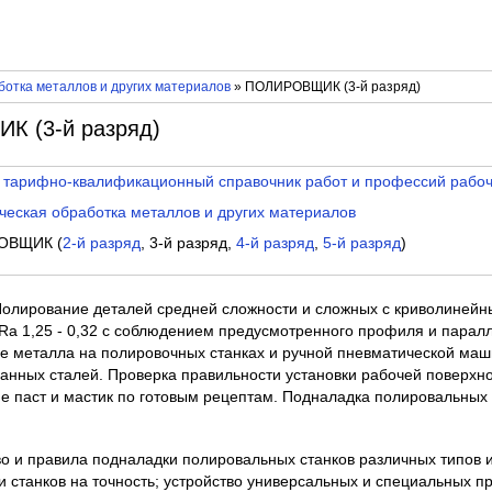
отка металлов и других материалов
» ПОЛИРОВЩИК (3-й разряд)
 (3-й разряд)
 тарифно-квалификационный справочник работ и профессий рабо
еская обработка металлов и других материалов
ОВЩИК (
2-й разряд
, 3-й разряд,
4-й разряд
,
5-й разряд
)
 Полирование деталей средней сложности и сложных с криволиней
Ra 1,25 - 0,32 с соблюдением предусмотренного профиля и парал
е металла на полировочных станках и ручной пневматической ма
анных сталей. Проверка правильности установки рабочей поверхнос
е паст и мастик по готовым рецептам. Подналадка полировальных 
во и правила подналадки полировальных станков различных типов 
 станков на точность; устройство универсальных и специальных п