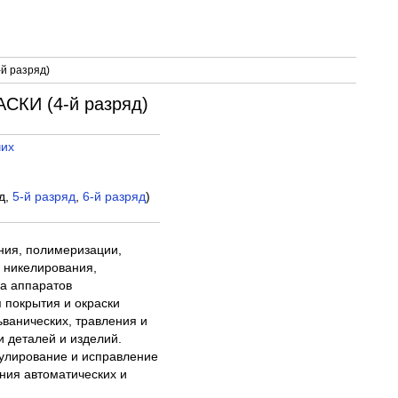
 разряд)
И (4-й разряд)
чих
д,
5-й разряд
,
6-й разряд
)
ния, полимеризации,
 никелирования,
ка аппаратов
я покрытия и окраски
ьванических, травления и
 деталей и изделий.
улирование и исправление
ния автоматических и