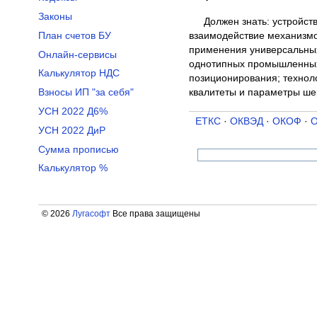
Законы
Должен знать: устройс
взаимодействие механизмо
План счетов БУ
применения универсальных
Онлайн-сервисы
однотипных промышленных 
Калькулятор НДС
позиционирования; техноло
квалитеты и параметры ше
Взносы ИП "за себя"
УСН 2022 Д6%
ЕТКС
·
ОКВЭД
·
ОКОФ
·
УСН 2022 ДиР
Сумма прописью
Калькулятор %
© 2026
Лугасофт
Все права защищены