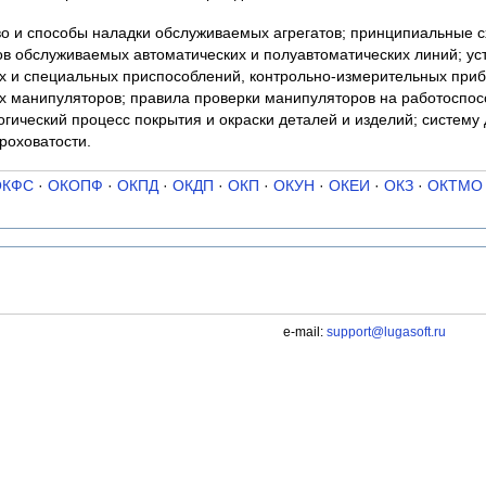
тво и способы наладки обслуживаемых агрегатов; принципиальные 
в обслуживаемых автоматических и полуавтоматических линий; ус
 и специальных приспособлений, контрольно-измерительных приб
манипуляторов; правила проверки манипуляторов на работоспосо
гический процесс покрытия и окраски деталей и изделий; систему 
роховатости.
ОКФС
·
ОКОПФ
·
ОКПД
·
ОКДП
·
ОКП
·
ОКУН
·
ОКЕИ
·
ОКЗ
·
ОКТМО
e-mail:
support@lugasoft.ru