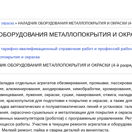
 окраска
» НАЛАДЧИК ОБОРУДОВАНИЯ МЕТАЛЛОПОКРЫТИЯ И ОКРАСКИ (4-й
 ОБОРУДОВАНИЯ МЕТАЛЛОПОКРЫТИЯ И ОКРАСК
 тарифно-квалификационный справочник работ и профессий рабо
опокрытия и окраска
ИК ОБОРУДОВАНИЯ МЕТАЛЛОПОКРЫТИЯ И ОКРАСКИ (4-й разря
Наладка отдельных агрегатов обезжиривания, промывки, пассирова
я, алюминирования, анодирования, химобработки, хромирования,
винцевания, лужения, окраски, сушки, лакирования, отжига; налад
я, краскопультов для подготовки к покрытию и окраске, а также дл
адка автоматических и полуавтоматических линий и установок: гал
ния, окрасочно-сушильных и металлизации для покрытия и окраски
енных манипуляторов (роботов) с программным управлением. Рег
оцессе работы. Участие в текущем ремонте агрегатов и оборудова
 Мелкий ремонт, пайка и сварка деталей из винипласта.