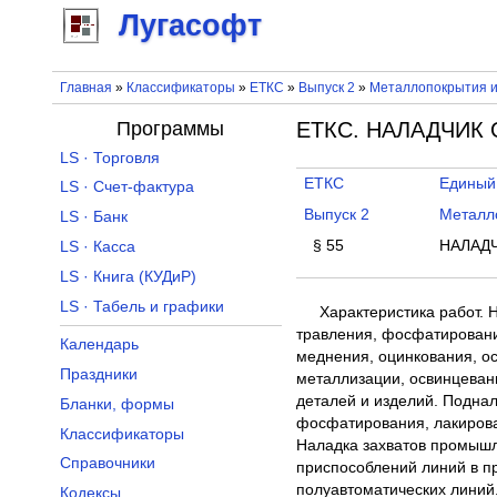
Лугасофт
Главная
»
Классификаторы
»
ЕТКС
»
Выпуск 2
»
Металлопокрытия и
Программы
ЕТКС. НАЛАДЧИК
LS · Торговля
ЕТКС
Единый
LS · Счет-фактура
Выпуск 2
Металл
LS · Банк
§ 55
НАЛАДЧ
LS · Касса
LS · Книга (КУДиР)
LS · Табель и графики
Характеристика работ. 
травления, фосфатировани
Календарь
меднения, оцинкования, ос
Праздники
металлизации, освинцевани
деталей и изделий. Поднал
Бланки, формы
фосфатирования, лакирова
Классификаторы
Наладка захватов промышл
Справочники
приспособлений линий в пр
полуавтоматических линий.
Кодексы