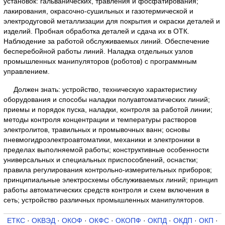
установок: гальванических, травления и фосфатирования;
лакирования, окрасочно-сушильных и газотермической и
электродуговой металлизации для покрытия и окраски деталей и
изделий. Пробная обработка деталей и сдача их в ОТК.
Наблюдение за работой обслуживаемых линий. Обеспечение
бесперебойной работы линий. Наладка отдельных узлов
промышленных манипуляторов (роботов) с программным
управлением.
Должен знать: устройство, техническую характеристику
оборудования и способы наладки полуавтоматических линий;
приемы и порядок пуска, наладки, контроля за работой линии;
методы контроля концентрации и температуры растворов
электролитов, травильных и промывочных ванн; основы
пневмогидроэлектроавтоматики, механики и электроники в
пределах выполняемой работы; конструктивные особенности
универсальных и специальных приспособлений, оснастки;
правила регулирования контрольно-измерительных приборов;
принципиальные электросхемы обслуживаемых линий; принцип
работы автоматических средств контроля и схем включения в
сеть; устройство различных промышленных манипуляторов.
ЕТКС
·
ОКВЭД
·
ОКОФ
·
ОКФС
·
ОКОПФ
·
ОКПД
·
ОКДП
·
ОКП
·