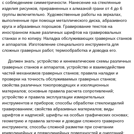
с соблюдением симметричности. Нанесение на стеклянные
изделия рисунков, приравненных к алмазной грани от 4 до 6
группы включительно. Художественные работы на зеркалах,
выполненные при помощи металлического диска, абразивного
круга и абразивных порошков. Гравирование текстов на
иностранном языке различных шрифтов на гравировальных
станках и по копиру. Наладка обслуживающих граверных станков
и аппаратов. Изготовление специального инструмента для
сложных граверных работ, термообработка и доводка его.
Должен знать: устройство и кинематические схемы различных
граверных станков и аппаратов, устройство и взаимодействие
частей механизмов граверных станков; правила наладки и
проверки на точность обслуживаемых граверных станков;
свойства различных токопроводящих и изоляционных
материалов; основные правила расчета сопротивлений;
устройство и правила эксплуатации измерительных
инструментов и приборов; способы обработки стеклоизделий
гравированием; свойства абразивных материалов; виды
шрифтов и надписей; шрифты на особых графических основах;
геометрию и правила заточки и доводки сложного граверного
инструмента; способы сложной разметки при сочетании
криволинейных и прямолинейных поверхностей и очертаний;