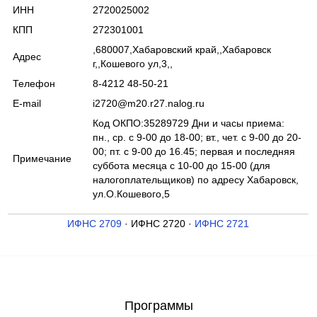
ИНН
2720025002
КПП
272301001
,680007,Хабаровский край,,Хабаровск
Адрес
г,,Кошевого ул,3,,
Телефон
8-4212 48-50-21
E-mail
i2720@m20.r27.nalog.ru
Код ОКПО:35289729 Дни и часы приема:
пн., ср. с 9-00 до 18-00; вт., чет. с 9-00 до 20-
00; пт. с 9-00 до 16.45; первая и последняя
Примечание
суббота месяца с 10-00 до 15-00 (для
налогоплательщиков) по адресу Хабаровск,
ул.О.Кошевого,5
ИФНС 2709
· ИФНС 2720 ·
ИФНС 2721
Программы