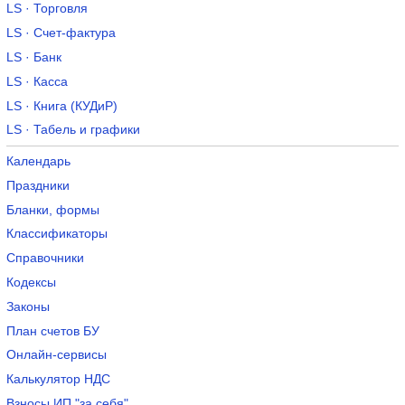
LS · Торговля
LS · Счет-фактура
LS · Банк
LS · Касса
LS · Книга (КУДиР)
LS · Табель и графики
Календарь
Праздники
Бланки, формы
Классификаторы
Справочники
Кодексы
Законы
План счетов БУ
Онлайн-сервисы
Калькулятор НДС
Взносы ИП "за себя"