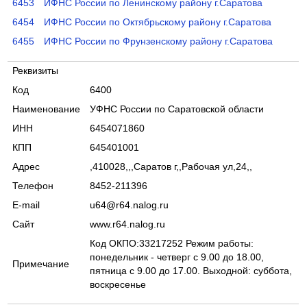
6453
ИФНС России по Ленинскому району г.Саратова
6454
ИФНС России по Октябрьскому району г.Саратова
6455
ИФНС России по Фрунзенскому району г.Саратова
Реквизиты
Код
6400
Наименование
УФНС России по Саратовской области
ИНН
6454071860
КПП
645401001
Адрес
,410028,,,Саратов г,,Рабочая ул,24,,
Телефон
8452-211396
E-mail
u64@r64.nalog.ru
Сайт
www.r64.nalog.ru
Код ОКПО:33217252 Режим работы:
понедельник - четверг с 9.00 до 18.00,
Примечание
пятница с 9.00 до 17.00. Выходной: суббота,
воскресенье