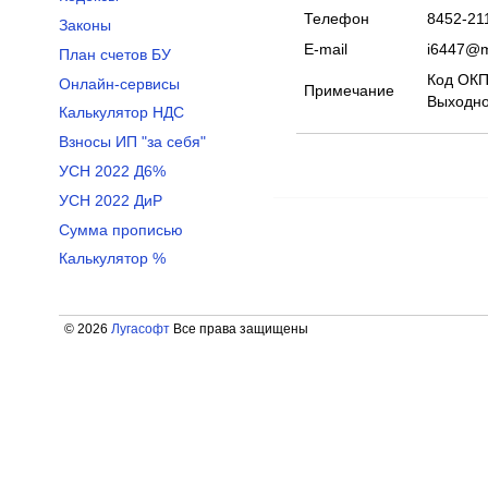
Телефон
8452-21
Законы
E-mail
i6447@m
План счетов БУ
Код ОКПО
Онлайн-сервисы
Примечание
Выходно
Калькулятор НДС
Взносы ИП "за себя"
УСН 2022 Д6%
УСН 2022 ДиР
Сумма прописью
Калькулятор %
© 2026
Лугасофт
Все права защищены