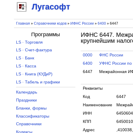
Лугасофт
Главная
»
Справочники кодов
»
ИФНС России
»
6400
» 6447
Программы
ИФНС 6447. Межра
крупнейшим налог
LS · Торговля
LS · Счет-фактура
0000
ФНС России
LS · Банк
6400
УФНС России по 
LS · Касса
6447
Межрайонная ИФ
LS · Книга (КУДиР)
LS · Табель и графики
Реквизиты
Календарь
Код
6447
Праздники
Наименование
Межрайо
Бланки, формы
ИНН
6450604
Классификаторы
КПП
6450010
Справочники
Адрес
,410038,
Кодексы