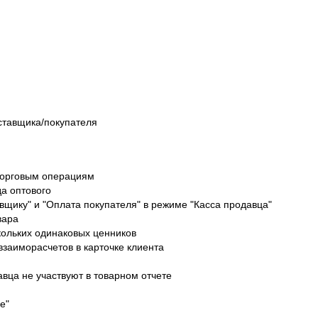
ставщика/покупателя
 торговым операциям
да оптового
вщику" и "Оплата покупателя" в режиме "Касса продавца"
вара
кольких одинаковых ценников
взаиморасчетов в карточке клиента
авца не участвуют в товарном отчете
е"