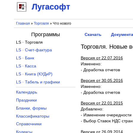
Лугасофт
Главная
»
Торговля
» Что нового
Программы
Скачать
Документ
LS · Торговля
Торговля. Новые в
LS · Счет-фактура
Версия от 22.07.2016
LS · Банк
Изменено:
LS · Касса
- Доработка отчетов
LS · Книга (КУДиР)
Версия от 30.05.2016
LS · Табель и графики
Изменено:
Календарь
- Доработка отчетов
Праздники
Версия от 22.01.2015
Бланки, формы
Добавлено:
- Изменение очередности 
Классификаторы
- Выбор Ставок НДС стра
Справочники
Версия от 26.09.2014
Кодексы