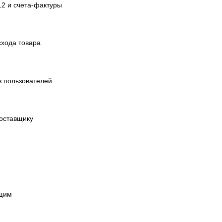
2 и счета-фактуры
схода товара
в пользователей
поставщику
ущим