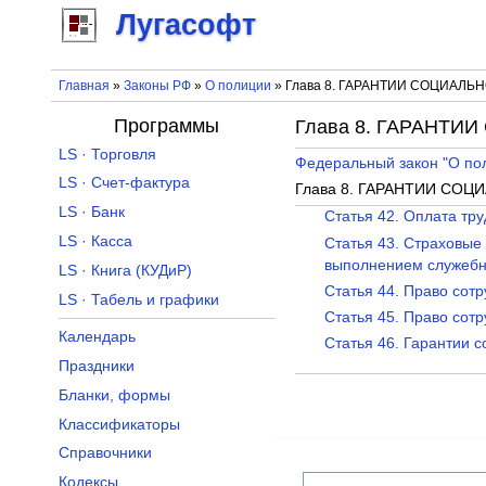
Лугасофт
Главная
»
Законы РФ
»
О полиции
» Глава 8. ГАРАНТИИ СОЦИАЛ
Программы
Глава 8. ГАРАНТ
LS · Торговля
Федеральный закон "О по
LS · Счет-фактура
Глава 8. ГАРАНТИИ СО
LS · Банк
Статья 42. Оплата тр
LS · Касса
Статья 43. Страховые
выполнением служебн
LS · Книга (КУДиР)
Статья 44. Право сот
LS · Табель и графики
Статья 45. Право сот
Календарь
Статья 46. Гарантии 
Праздники
Бланки, формы
Классификаторы
Справочники
Кодексы