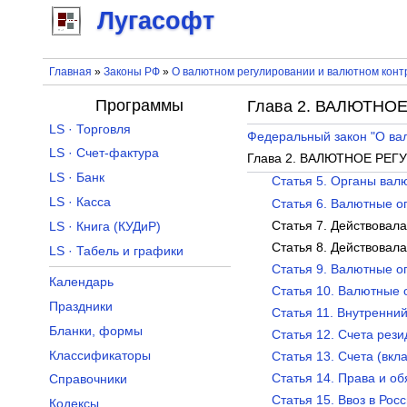
Лугасофт
Главная
»
Законы РФ
»
О валютном регулировании и валютном конт
Программы
Глава 2. ВАЛЮТНО
LS · Торговля
Федеральный закон "О ва
LS · Счет-фактура
Глава 2. ВАЛЮТНОЕ РЕ
LS · Банк
Статья 5. Органы вал
LS · Касса
Статья 6. Валютные 
Статья 7. Действовала
LS · Книга (КУДиР)
Статья 8. Действовала
LS · Табель и графики
Статья 9. Валютные 
Календарь
Статья 10. Валютные
Праздники
Статья 11. Внутренни
Бланки, формы
Статья 12. Счета рез
Классификаторы
Статья 13. Счета (вк
Статья 14. Права и о
Справочники
Статья 15. Ввоз в Ро
Кодексы