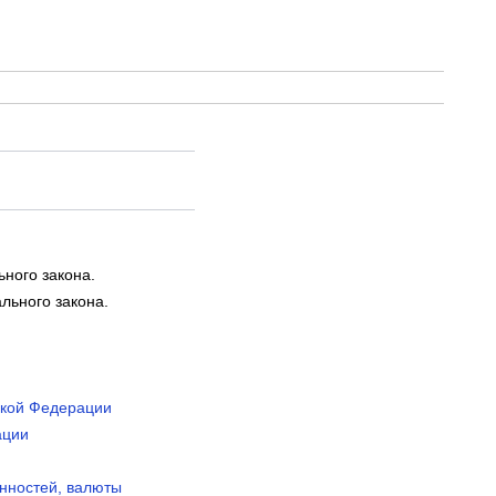
ьного закона.
ального закона.
ской Федерации
ации
енностей, валюты