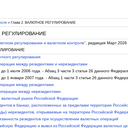
роле
» Глава 2. ВАЛЮТНОЕ РЕГУЛИРОВАНИЕ
Е РЕГУЛИРОВАНИЕ
лютном регулировании и валютном контроле"
, редакция Март 2026
ГУЛИРОВАНИЕ
ютного регулирования
операции между резидентами и нерезидентами
 до 1 июля 2006 года. - Абзац 3 части 3 статьи 26 данного Федерал
 до 1 января 2007 года. - Абзац 1 части 3 статьи 26 данного Федер
операции между резидентами
 операции между нерезидентами
й валютный рынок Российской Федерации
идентов в банках, расположенных за пределами территории Россий
лады) нерезидентов, открываемые на территории Российской Федер
бязанности резидентов при осуществлении валютных операций
ссийскую Федерацию и вывоз из Российской Федерации валютных ц