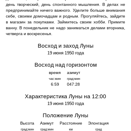
день творческий, день спонтанного мышления. В делах не
предпринимайте ничего важного. Уделите больше внимания
себе, своими домочадцам и родным. Прогуляйтесь, зайдите
в магазин за покупками. Займитесь своим хобби. Примите
ванну. В понедельник не надо заниматься делами вторника,
четверга и воскресенья.
Восход и заход Луны
19 июня 1950 года
Восход над горизонтом
время
азимут
час:мин
град:мин
6:59
047:28
Характеристика Луны на 12:00
19 июня 1950 года
Положение Луны
Высота
Азимут
Расстояние
Элонгация
град:мин
град:мин
км
град