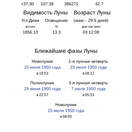
+37:30
107:38
386271
42.7
Видимость Луны
Возраст Луны
Угл.Диам
Освещение
(макс - 29.5 дней)
arcsec
%
дни час:мин
1856.13
13.3
03 12:08
Ближайшие фазы Луны
Новолуние
1-я лунная четверть
15 июня 1950 года
23 июня 1950 года
в 18:53
в 08:12
Полнолуние
3-я лунная четверть
29 июня 1950 года
7 июля 1950 года
в 22:57
в 05:53
Новолуние
15 июля 1950 года
в 08:05