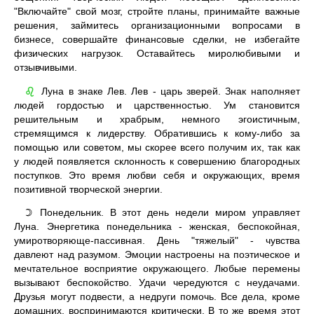
"Включайте" свой мозг, стройте планы, принимайте важные
решения, займитесь организационными вопросами в
бизнесе, совершайте финансовые сделки, не избегайте
физических нагрузок. Оставайтесь миролюбивыми и
отзывчивыми.
Луна в знаке Лев. Лев - царь зверей. Знак наполняет
♌
людей гордостью и царственностью. Ум становится
решительным и храбрым, немного эгоистичным,
стремящимся к лидерству. Обратившись к кому-либо за
помощью или советом, мы скорее всего получим их, так как
у людей появляется склонность к совершению благородных
поступков. Это время любви себя и окружающих, время
позитивной творческой энергии.
Понедельник. В этот день недели миром управляет
☽
Луна. Энергетика понедельника - женская, беспокойная,
умиротворяюще-пассивная. День "тяжелый" - чувства
давлеют над разумом. Эмоции настроены на поэтическое и
мечтательное восприятие окружающего. Любые перемены
вызывают беспокойство. Удачи чередуются с неудачами.
Друзья могут подвести, а недруги помочь. Все дела, кроме
домашних, воспринимаются критически. В то же время этот