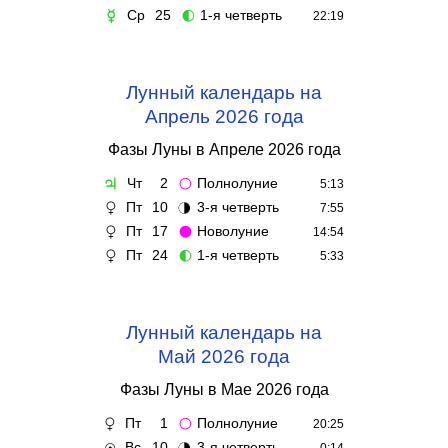
Ср
25
1-я четверть
☿
🌓
22:19
Лунный календарь на
Апрель 2026 года
Фазы Луны в Апреле 2026 года
Чт
2
Полнолуние
♃
🌕
5:13
Пт
10
3-я четверть
♀
🌗
7:55
Пт
17
Новолуние
♀
🌑
14:54
Пт
24
1-я четверть
♀
🌓
5:33
Лунный календарь на
Май 2026 года
Фазы Луны в Мае 2026 года
Пт
1
Полнолуние
♀
🌕
20:25
Вс
10
3-я четверть