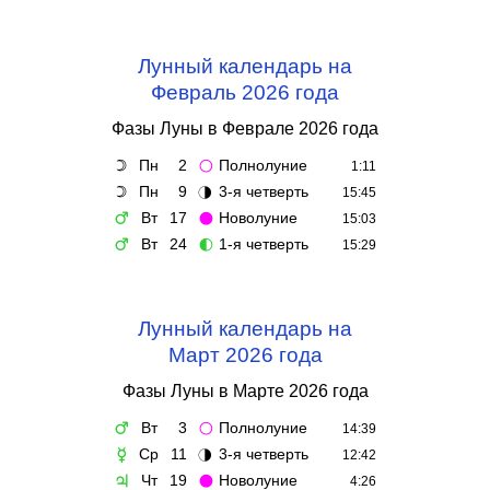
Лунный календарь на
Февраль 2026 года
Фазы Луны в Феврале 2026 года
Пн
2
Полнолуние
☽
🌕
1:11
Пн
9
3-я четверть
☽
🌗
15:45
Вт
17
Новолуние
♂
🌑
15:03
Вт
24
1-я четверть
♂
🌓
15:29
Лунный календарь на
Март 2026 года
Фазы Луны в Марте 2026 года
Вт
3
Полнолуние
♂
🌕
14:39
Ср
11
3-я четверть
☿
🌗
12:42
Чт
19
Новолуние
♃
🌑
4:26