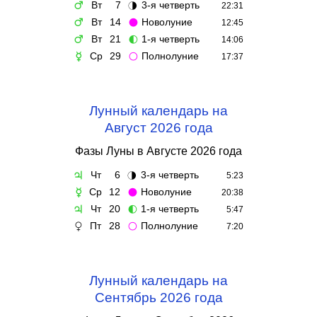
Вт
7
3-я четверть
♂
🌗
22:31
Вт
14
Новолуние
♂
🌑
12:45
Вт
21
1-я четверть
♂
🌓
14:06
Ср
29
Полнолуние
☿
🌕
17:37
Лунный календарь на
Август 2026 года
Фазы Луны в Августе 2026 года
Чт
6
3-я четверть
♃
🌗
5:23
Ср
12
Новолуние
☿
🌑
20:38
Чт
20
1-я четверть
♃
🌓
5:47
Пт
28
Полнолуние
♀
🌕
7:20
Лунный календарь на
Сентябрь 2026 года