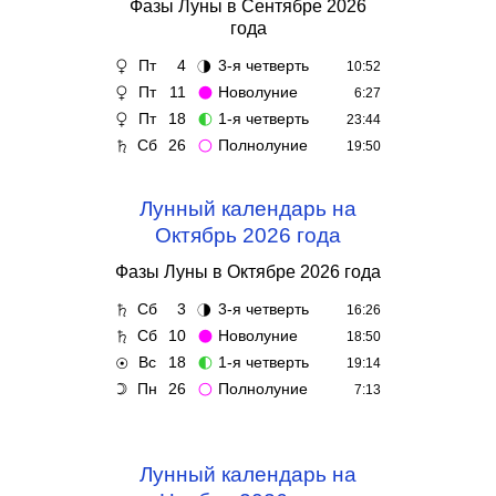
Фазы Луны в Сентябре 2026
года
Пт
4
3-я четверть
♀
🌗
10:52
Пт
11
Новолуние
♀
🌑
6:27
Пт
18
1-я четверть
♀
🌓
23:44
Сб
26
Полнолуние
♄
🌕
19:50
Лунный календарь на
Октябрь 2026 года
Фазы Луны в Октябре 2026 года
Сб
3
3-я четверть
♄
🌗
16:26
Сб
10
Новолуние
♄
🌑
18:50
Вс
18
1-я четверть
☉
🌓
19:14
Пн
26
Полнолуние
☽
🌕
7:13
Лунный календарь на