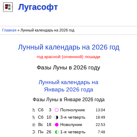
Лугасофт
Главная
» Лунный календарь на 2026 год
Лунный календарь на 2026 год
год красной (огненной) лошади
Фазы Луны в 2026 году
Лунный календарь на
Январь 2026 года
Фазы Луны в Январе 2026 года
Сб
3
Полнолуние
♄
🌕
13:04
Сб
10
3-я четверть
♄
🌗
18:49
Вс
18
Новолуние
☉
🌑
22:53
Пн
26
1-я четверть
☽
🌓
7:48