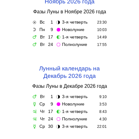
Ноябрь 2026 года
Фазы Луны в Ноябре 2026 года
Вс
1
3-я четверть
☉
🌗
23:30
Пн
9
Новолуние
☽
🌑
10:03
Вт
17
1-я четверть
♂
🌓
14:49
Вт
24
Полнолуние
♂
🌕
17:55
Лунный календарь на
Декабрь 2026 года
Фазы Луны в Декабре 2026 года
Вт
1
3-я четверть
♂
🌗
9:10
Ср
9
Новолуние
☿
🌑
3:53
Чт
17
1-я четверть
♃
🌓
8:43
Чт
24
Полнолуние
♃
🌕
4:30
Ср
30
3-я четверть
☿
🌗
22:01