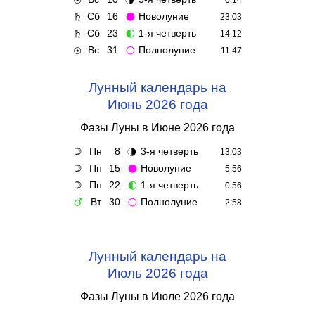
☉
🌗
0:14
Сб
16
Новолуние
♄
🌑
23:03
Сб
23
1-я четверть
♄
🌓
14:12
Вс
31
Полнолуние
☉
🌕
11:47
Лунный календарь на
Июнь 2026 года
Фазы Луны в Июне 2026 года
Пн
8
3-я четверть
☽
🌗
13:03
Пн
15
Новолуние
☽
🌑
5:56
Пн
22
1-я четверть
☽
🌓
0:56
Вт
30
Полнолуние
♂
🌕
2:58
Лунный календарь на
Июль 2026 года
Фазы Луны в Июле 2026 года