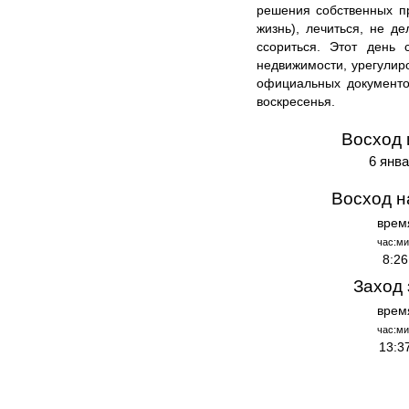
решения собственных пр
жизнь), лечиться, не д
ссориться. Этот день 
недвижимости, урегули
официальных документо
воскресенья.
Восход 
6 янва
Восход н
врем
час:ми
8:26
Заход 
врем
час:ми
13:3