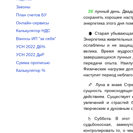
Законы
28
лунный день. Двадц
План счетов БУ
сохранять хорошее наст
Онлайн-сервисы
энергетика этого дня по
Калькулятор НДС
Старая убывающая 
🌘
Взносы ИП "за себя"
Энергетика живительных 
ослаблены и не защище
УСН 2022 Д6%
велика. Время мудрос
УСН 2022 ДиР
завершающихся лунных д
Сумма прописью
передачи опыта. Наилу
Физические нагрузки до
Калькулятор %
наступит период неблаг
Луна в знаке Стре
♐
сущность происходящег
действиям. Существует 
увлечений и страстей 
творческим и духовным 
Суббота. В этот д
♄
судьбоносная, замкну
контролировать то, о ч