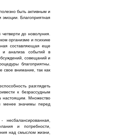
полезно быть активным и
и эмоции. Благоприятная
 четверти до новолуния.
ском организме и психике
льная составляющая еще
в и анализа событий в
обсуждений, совещаний и
роцедуры благоприятны.
 свое внимание, так как
еспособность разглядеть
ривести к безрассудным
на настоящим. Множество
ся менее значимы перед
- несбалансированная,
елания и потребности,
ения над смыслом жизни,