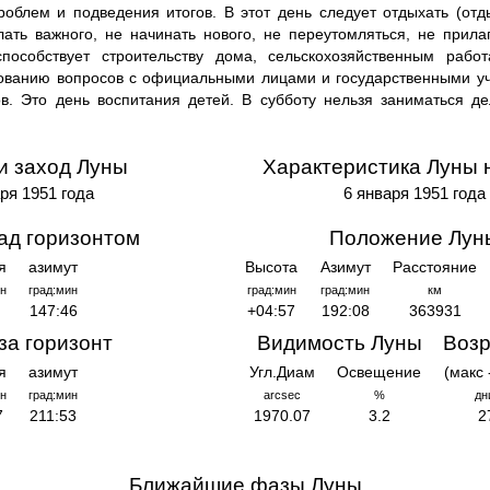
облем и подведения итогов. В этот день следует отдыхать (отд
елать важного, не начинать нового, не переутомляться, не прила
способствует строительству дома, сельскохозяйственным рабо
рованию вопросов с официальными лицами и государственными у
в. Это день воспитания детей. В субботу нельзя заниматься де
и заход Луны
Характеристика Луны 
ря 1951 года
6 января 1951 года
ад горизонтом
Положение Лун
я
азимут
Высота
Азимут
Расстояние
н
град:мин
град:мин
град:мин
км
147:46
+04:57
192:08
363931
за горизонт
Видимость Луны
Возр
я
азимут
Угл.Диам
Освещение
(макс 
н
град:мин
arcsec
%
дн
7
211:53
1970.07
3.2
2
Ближайшие фазы Луны