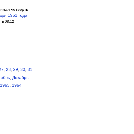
унная четверть
аря 1951 года
в 08:12
27
,
28
,
29
,
30
,
31
ябрь
,
Декабрь
1963
,
1964