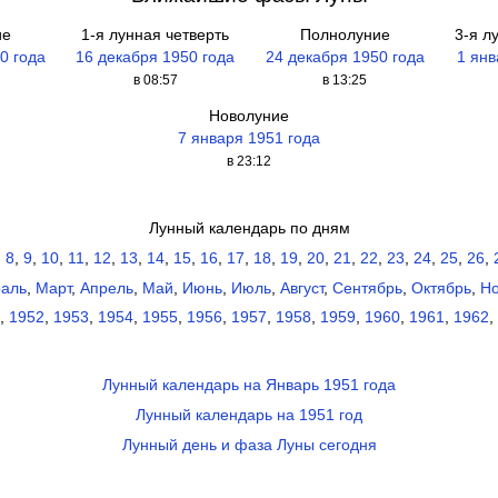
ие
1-я лунная четверть
Полнолуние
3-я л
0 года
16 декабря 1950 года
24 декабря 1950 года
1 янв
в 08:57
в 13:25
Новолуние
7 января 1951 года
в 23:12
Лунный календарь по дням
,
8
,
9
,
10
,
11
,
12
,
13
,
14
,
15
,
16
,
17
,
18
,
19
,
20
,
21
,
22
,
23
,
24
,
25
,
26
,
аль
,
Март
,
Апрель
,
Май
,
Июнь
,
Июль
,
Август
,
Сентябрь
,
Октябрь
,
Но
,
1952
,
1953
,
1954
,
1955
,
1956
,
1957
,
1958
,
1959
,
1960
,
1961
,
1962
,
Лунный календарь на Январь 1951 года
Лунный календарь на 1951 год
Лунный день и фаза Луны сегодня