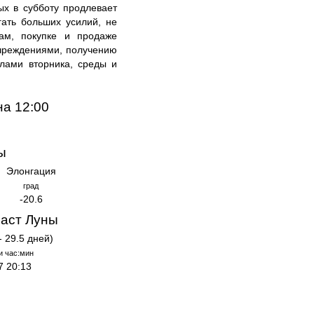
ых в субботу продлевает
гать больших усилий, не
там, покупке и продаже
чреждениями, получению
лами вторника, среды и
на 12:00
ы
Элонгация
град
-20.6
аст Луны
- 29.5 дней)
и час:мин
7 20:13