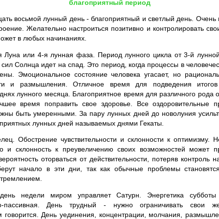
благоприятный период
ать восьмой лунный день - благоприятный и светлый день. Очень 
роение. Желательно настроиться позитивно и контролировать сво
может в любых начинаниях.
Луна или 4-я лунная фаза. Период лунного цикла от 3-й лунной
сил Солнца идет на спад. Это период, когда процессы в человече
ны. Эмоциональное состояние человека угасает, но рациона
ти и размышления. Отличное время для подведения итого
нях лунного месяца. Благоприятное время для различного рода 
чшее время поправить свое здоровье. Все оздоровительные п
лжны быть умеренными. За пару лунных дней до новолуния усильте
оприятных лунных дней называемых днями Гекаты.
лец. Обострение чувствительности и склонности к оптимизму. Н
о и склонность к преувеличению своих возможностей может п
вероятность оторваться от действительности, потеряв контроль 
берут начало в эти дни, так как обычные проблемы становят
стремлением.
ень недели миром управляет Сатурн. Энергетика субботы 
то-пассивная. День трудный - нужно ограничивать свои ж
ем говорится. День уединения, концентрации, молчания, размышл