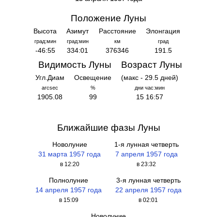
Положение Луны
Высота
Азимут
Расстояние
Элонгация
град:мин
град:мин
км
град
-46:55
334:01
376346
191.5
Видимость Луны
Возраст Луны
Угл.Диам
Освещение
(макс - 29.5 дней)
arcsec
%
дни час:мин
1905.08
99
15 16:57
Ближайшие фазы Луны
Новолуние
1-я лунная четверть
31 марта 1957 года
7 апреля 1957 года
в 12:20
в 23:32
Полнолуние
3-я лунная четверть
14 апреля 1957 года
22 апреля 1957 года
в 15:09
в 02:01
Новолуние