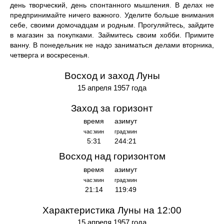
день творческий, день спонтанного мышления. В делах не
предпринимайте ничего важного. Уделите больше внимания
себе, своими домочадцам и родным. Прогуляйтесь, зайдите
в магазин за покупками. Займитесь своим хобби. Примите
ванну. В понедельник не надо заниматься делами вторника,
четверга и воскресенья.
Восход и заход Луны
15 апреля 1957 года
Заход за горизонт
время
азимут
час:мин
град:мин
5:31
244:21
Восход над горизонтом
время
азимут
час:мин
град:мин
21:14
119:49
Характеристика Луны на 12:00
15 апреля 1957 года