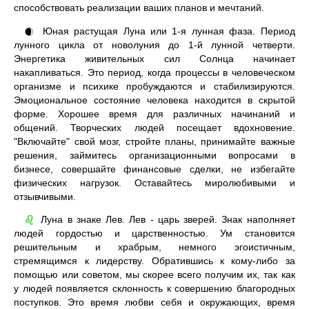
способствовать реализации ваших планов и мечтаний.
Юная растущая Луна или 1-я лунная фаза. Период
🌒
лунного цикла от новолуния до 1-й лунной четверти.
Энергетика живительных сил Солнца начинает
накапливаться. Это период, когда процессы в человеческом
организме и психике пробуждаются и стабилизируются.
Эмоциональное состояние человека находится в скрытой
форме. Хорошее время для различных начинаний и
общений. Творческих людей посещает вдохновение.
"Включайте" свой мозг, стройте планы, принимайте важные
решения, займитесь организационными вопросами в
бизнесе, совершайте финансовые сделки, не избегайте
физических нагрузок. Оставайтесь миролюбивыми и
отзывчивыми.
Луна в знаке Лев. Лев - царь зверей. Знак наполняет
♌
людей гордостью и царственностью. Ум становится
решительным и храбрым, немного эгоистичным,
стремящимся к лидерству. Обратившись к кому-либо за
помощью или советом, мы скорее всего получим их, так как
у людей появляется склонность к совершению благородных
поступков. Это время любви себя и окружающих, время