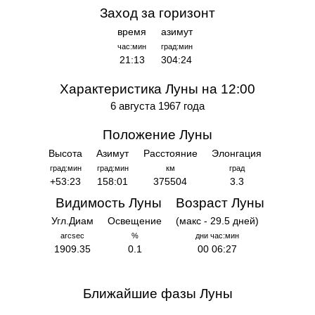
Заход за горизонт
время
азимут
час:мин
град:мин
21:13
304:24
Характеристика Луны на 12:00
6 августа 1967 года
Положение Луны
Высота
Азимут
Расстояние
Элонгация
град:мин
град:мин
км
град
+53:23
158:01
375504
3.3
Видимость Луны
Возраст Луны
Угл.Диам
Освещение
(макс - 29.5 дней)
arcsec
%
дни час:мин
1909.35
0.1
00 06:27
Ближайшие фазы Луны