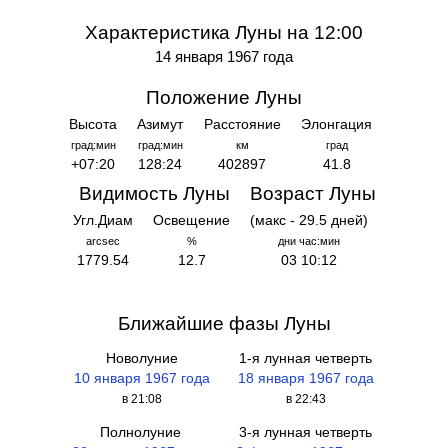
Характеристика Луны на 12:00
14 января 1967 года
Положение Луны
Высота
Азимут
Расстояние
Элонгация
град:мин
град:мин
км
град
+07:20
128:24
402897
41.8
Видимость Луны
Возраст Луны
Угл.Диам
Освещение
(макс - 29.5 дней)
arcsec
%
дни час:мин
1779.54
12.7
03 10:12
Ближайшие фазы Луны
Новолуние
1-я лунная четверть
10 января 1967 года
18 января 1967 года
в 21:08
в 22:43
Полнолуние
3-я лунная четверть