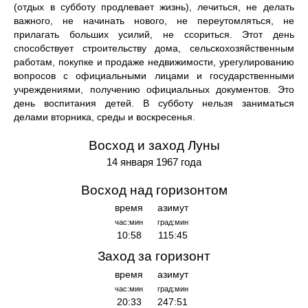
(отдых в субботу продлевает жизнь), лечиться, не делать
важного, не начинать нового, не переутомляться, не
прилагать больших усилий, не ссориться. Этот день
способствует строительству дома, сельскохозяйственным
работам, покупке и продаже недвижимости, урегулированию
вопросов с официальными лицами и государственными
учреждениями, получению официальных документов. Это
день воспитания детей. В субботу нельзя заниматься
делами вторника, среды и воскресенья.
Восход и заход Луны
14 января 1967 года
Восход над горизонтом
время
азимут
час:мин
град:мин
10:58
115:45
Заход за горизонт
время
азимут
час:мин
град:мин
20:33
247:51