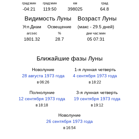
град:мин
град:мин
км
град
-04:21
119:50
398025
64.8
Видимость Луны
Возраст Луны
Угл.Диам
Освещение
(макс - 29.5 дней)
arcsec
%
дни час:мин
1801.32
28.7
05 07:31
Ближайшие фазы Луны
Новолуние
1-я лунная четверть
28 августа 1973 года
4 сентября 1973 года
в 06:26
в 18:22
Полнолуние
3-я лунная четверть
12 сентября 1973 года
19 сентября 1973 года
в 18:18
в 19:12
Новолуние
26 сентября 1973 года
в 16:54