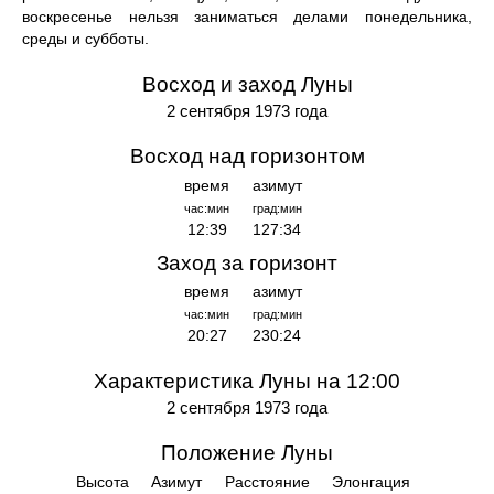
воскресенье нельзя заниматься делами понедельника,
среды и субботы.
Восход и заход Луны
2 сентября 1973 года
Восход над горизонтом
время
азимут
час:мин
град:мин
12:39
127:34
Заход за горизонт
время
азимут
час:мин
град:мин
20:27
230:24
Характеристика Луны на 12:00
2 сентября 1973 года
Положение Луны
Высота
Азимут
Расстояние
Элонгация