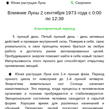
Юная растущая Луна
Скорпион
🌒
♏
Влияние Луны 2 сентября 1973 года с 0:00
по 12:39
благоприятный период
5
лунный день. Пятый лунный день - день активных
действий и проверки внутренней силы. Поверив в себя, свою
уникальность и свои принципы можно браться за любую
работу и достигать ранее запланированных целей.
Пробудившаяся энергия поможет найти в себе новый талант.
Импульсивность этого лунного дня способствует открытому
проявлению эмоций.
Юная растущая Луна или 1-я лунная фаза. Период
🌒
лунного цикла от новолуния до 1-й лунной четверти.
Энергетика живительных сил Солнца начинает
накапливаться. Это период, когда процессы в человеческом
организме и психике пробуждаются и стабилизируются.
Эмоциональное состояние человека находится в скрытой
форме. Хорошее время для различных начинаний и
общений. Творческих людей посещает вдохновение.