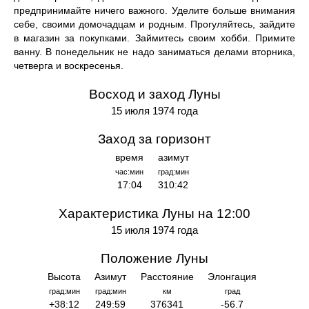
предпринимайте ничего важного. Уделите больше внимания
себе, своими домочадцам и родным. Прогуляйтесь, зайдите
в магазин за покупками. Займитесь своим хобби. Примите
ванну. В понедельник не надо заниматься делами вторника,
четверга и воскресенья.
Восход и заход Луны
15 июля 1974 года
Заход за горизонт
время
азимут
час:мин
град:мин
17:04
310:42
Характеристика Луны на 12:00
15 июля 1974 года
Положение Луны
Высота
Азимут
Расстояние
Элонгация
град:мин
град:мин
км
град
+38:12
249:59
376341
-56.7