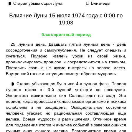
Старая убывающая Луна
Близнецы
🌘
♊
Влияние Луны 15 июля 1974 года с 0:00 по
19:03
благоприятный период
25
лунный день. Двадцать пятый лунный день - день
сосредоточения и самоуглубления. Не следует спешить и
суетиться. Полезно извлечь уроки из своей жизни,
проанализировать прошлое и сосредоточиться на главном.
Поставить свои, а не чужие интересы на первое место.
Внутренний голос и интуиция помогут обрести мудрость.
Старая убывающая Луна или 4-я лунная фаза. Период
🌘
лунного цикла от 3-й лунной четверти до новолуния.
Энергетика живительных сил Солнца идет на спад. Это
период, когда процессы в человеческом организме и психике
ослаблены и не защищены. Эмоциональное состояние
человека угасает, но рациональная составляющая еще
велика. Время мудрости и размышления. Отличное время
для подведения итогов и анализа событий в завершающихся
лунных днях лунного месяца. Благоприятное время для