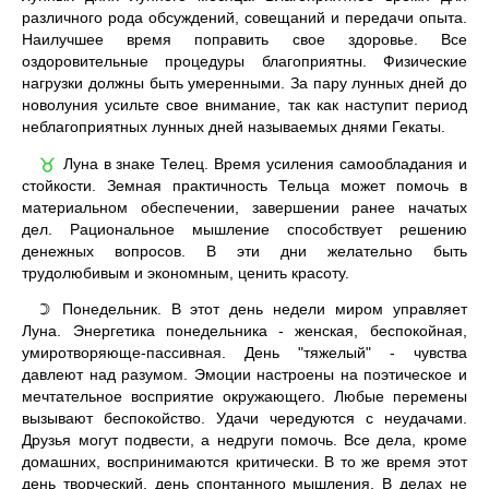
различного рода обсуждений, совещаний и передачи опыта.
Наилучшее время поправить свое здоровье. Все
оздоровительные процедуры благоприятны. Физические
нагрузки должны быть умеренными. За пару лунных дней до
новолуния усильте свое внимание, так как наступит период
неблагоприятных лунных дней называемых днями Гекаты.
Луна в знаке Телец. Время усиления самообладания и
♉
стойкости. Земная практичность Тельца может помочь в
материальном обеспечении, завершении ранее начатых
дел. Рациональное мышление способствует решению
денежных вопросов. В эти дни желательно быть
трудолюбивым и экономным, ценить красоту.
Понедельник. В этот день недели миром управляет
☽
Луна. Энергетика понедельника - женская, беспокойная,
умиротворяюще-пассивная. День "тяжелый" - чувства
давлеют над разумом. Эмоции настроены на поэтическое и
мечтательное восприятие окружающего. Любые перемены
вызывают беспокойство. Удачи чередуются с неудачами.
Друзья могут подвести, а недруги помочь. Все дела, кроме
домашних, воспринимаются критически. В то же время этот
день творческий, день спонтанного мышления. В делах не