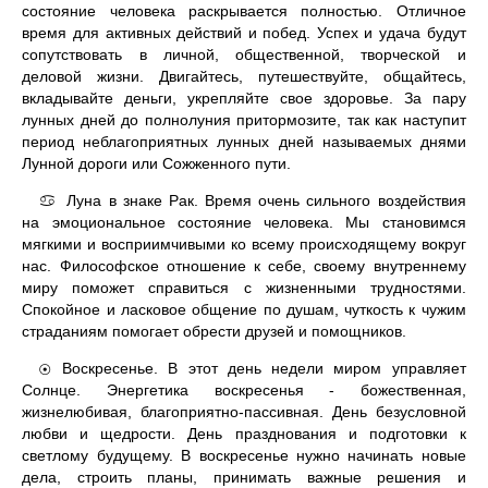
состояние человека раскрывается полностью. Отличное
время для активных действий и побед. Успех и удача будут
сопутствовать в личной, общественной, творческой и
деловой жизни. Двигайтесь, путешествуйте, общайтесь,
вкладывайте деньги, укрепляйте свое здоровье. За пару
лунных дней до полнолуния притормозите, так как наступит
период неблагоприятных лунных дней называемых днями
Лунной дороги или Сожженного пути.
Луна в знаке Рак. Время очень сильного воздействия
♋
на эмоциональное состояние человека. Мы становимся
мягкими и восприимчивыми ко всему происходящему вокруг
нас. Философское отношение к себе, своему внутреннему
миру поможет справиться с жизненными трудностями.
Спокойное и ласковое общение по душам, чуткость к чужим
страданиям помогает обрести друзей и помощников.
Воскресенье. В этот день недели миром управляет
☉
Солнце. Энергетика воскресенья - божественная,
жизнелюбивая, благоприятно-пассивная. День безусловной
любви и щедрости. День празднования и подготовки к
светлому будущему. В воскресенье нужно начинать новые
дела, строить планы, принимать важные решения и