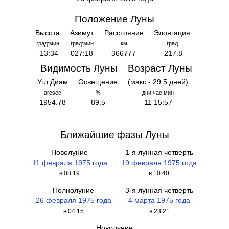
Положение Луны
Высота
Азимут
Расстояние
Элонгация
град:мин
град:мин
км
град
-13:34
027:18
366777
-217.8
Видимость Луны
Возраст Луны
Угл.Диам
Освещение
(макс - 29.5 дней)
arcsec
%
дни час:мин
1954.78
89.5
11 15:57
Ближайшие фазы Луны
Новолуние
1-я лунная четверть
11 февраля 1975 года
19 февраля 1975 года
в 08:19
в 10:40
Полнолуние
3-я лунная четверть
26 февраля 1975 года
4 марта 1975 года
в 04:15
в 23:21
Новолуние