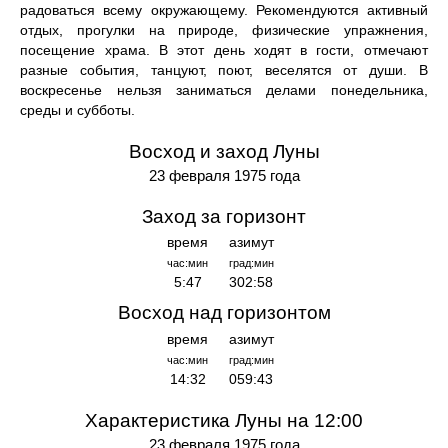
радоваться всему окружающему. Рекомендуются активный
отдых, прогулки на природе, физические упражнения,
посещение храма. В этот день ходят в гости, отмечают
разные события, танцуют, поют, веселятся от души. В
воскресенье нельзя заниматься делами понедельника,
среды и субботы.
Восход и заход Луны
23 февраля 1975 года
Заход за горизонт
время
азимут
час:мин
град:мин
5:47
302:58
Восход над горизонтом
время
азимут
час:мин
град:мин
14:32
059:43
Характеристика Луны на 12:00
23 февраля 1975 года