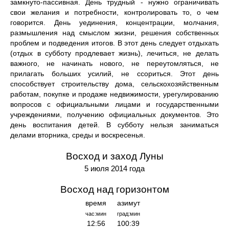
замкнуто-пассивная. День трудный - нужно ограничивать
свои желания и потребности, контролировать то, о чем
говорится. День уединения, концентрации, молчания,
размышления над смыслом жизни, решения собственных
проблем и подведения итогов. В этот день следует отдыхать
(отдых в субботу продлевает жизнь), лечиться, не делать
важного, не начинать нового, не переутомляться, не
прилагать больших усилий, не ссориться. Этот день
способствует строительству дома, сельскохозяйственным
работам, покупке и продаже недвижимости, урегулированию
вопросов с официальными лицами и государственными
учреждениями, получению официальных документов. Это
день воспитания детей. В субботу нельзя заниматься
делами вторника, среды и воскресенья.
Восход и заход Луны
5 июля 2014 года
Восход над горизонтом
время
азимут
час:мин
град:мин
12:56
100:39