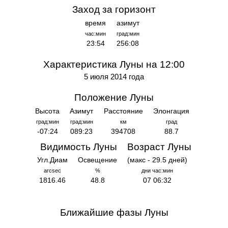
Заход за горизонт
время
азимут
час:мин
град:мин
23:54
256:08
Характеристика Луны на 12:00
5 июля 2014 года
Положение Луны
Высота
Азимут
Расстояние
Элонгация
град:мин
град:мин
км
град
-07:24
089:23
394708
88.7
Видимость Луны
Возраст Луны
Угл.Диам
Освещение
(макс - 29.5 дней)
arcsec
%
дни час:мин
1816.46
48.8
07 06:32
Ближайшие фазы Луны