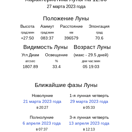
27 марта 2023 года
Положение Луны
Высота
Азимут
Расстояние
Элонгация
град:мин
град:мин
км
град
+27:50
083:37
396579
70.6
Видимость Луны
Возраст Луны
Угл.Диам
Освещение
(макс - 29.5 дней)
arcsec
%
дни час:мин
1807.89
33.4
05 19:03
Ближайшие фазы Луны
Новолуние
1-я лунная четверть
21 марта 2023 года
29 марта 2023 года
в 20:27
в 05:33
Полнолуние
3-я лунная четверть
6 апреля 2023 года
13 апреля 2023 года
в 07:37
в 12:13