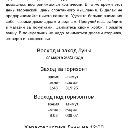
домашних, воспринимаются критически. В то же время этот
день творческий, день спонтанного мышления. В делах не
предпринимайте ничего важного. Уделите больше внимания
себе, своими домочадцам и родным. Прогуляйтесь, зайдите
в магазин за покупками. Займитесь своим хобби. Примите
ванну. В понедельник не надо заниматься делами вторника,
четверга и воскресенья.
Восход и заход Луны
27 марта 2023 года
Заход за горизонт
время
азимут
час:мин
град:мин
1:48
319:25
Восход над горизонтом
время
азимут
час:мин
град:мин
8:03
039:07
Характеристика Луны на 12:00