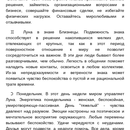
решения, займитесь организационными вопросами в
бизнесе, совершайте финансовые сделки, не избегайте
физических нагрузок. Оставайтесь миролюбивыми и
отзывчивыми.
Луна в знаке Близнецы. Подвижность знака
♊
способствует в решении накопившихся мелких дел,
отвлекающих от крупных, так как в этот период
поверхностное отношение к миру не позволит
сосредоточиться на важном. В эти дни люди бывают более
разговорчивыми, чем обычно. Легкость в общении поможет
наладить новые контакты, освоиться в любом коллективе.
Из-за непредсказуемости и ветрености знака может
появиться чувство беспокойства о пустой и не рациональной
трате времени.
Понедельник. В этот день недели миром управляет
☽
Луна. Энергетика понедельника - женская, беспокойная,
умиротворяюще-пассивная. День "тяжелый" - чувства
давлеют над разумом. Эмоции настроены на поэтическое и
мечтательное восприятие окружающего. Любые перемены
вызывают беспокойство. Удачи чередуются с неудачами.
Друзья могут подвести, а недруги помочь. Все дела, кроме