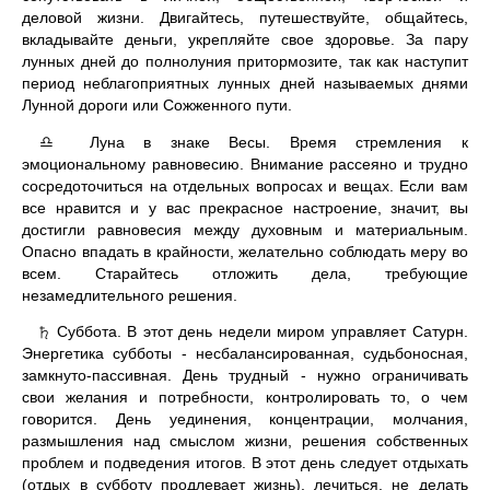
деловой жизни. Двигайтесь, путешествуйте, общайтесь,
вкладывайте деньги, укрепляйте свое здоровье. За пару
лунных дней до полнолуния притормозите, так как наступит
период неблагоприятных лунных дней называемых днями
Лунной дороги или Сожженного пути.
Луна в знаке Весы. Время стремления к
♎
эмоциональному равновесию. Внимание рассеяно и трудно
сосредоточиться на отдельных вопросах и вещах. Если вам
все нравится и у вас прекрасное настроение, значит, вы
достигли равновесия между духовным и материальным.
Опасно впадать в крайности, желательно соблюдать меру во
всем. Старайтесь отложить дела, требующие
незамедлительного решения.
Суббота. В этот день недели миром управляет Сатурн.
♄
Энергетика субботы - несбалансированная, судьбоносная,
замкнуто-пассивная. День трудный - нужно ограничивать
свои желания и потребности, контролировать то, о чем
говорится. День уединения, концентрации, молчания,
размышления над смыслом жизни, решения собственных
проблем и подведения итогов. В этот день следует отдыхать
(отдых в субботу продлевает жизнь), лечиться, не делать