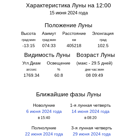
Характеристика Луны на 12:00
15 июня 2024 года
Положение Луны
Высота
Азимут
Расстояние
Элонгация
град:мин
град:мин
км
град
-13:15
074:33
405218
102.5
Видимость Луны
Возраст Луны
Угл.Диам
Освещение
(макс - 29.5 дней)
arcsec
%
дни час:мин
1769.34
60.8
08 09:49
Ближайшие фазы Луны
Новолуние
1-я лунная четверть
6 июня 2024 года
14 июня 2024 года
в 15:40
в 08:20
Полнолуние
3-я лунная четверть
22 июня 2024 года
29 июня 2024 года