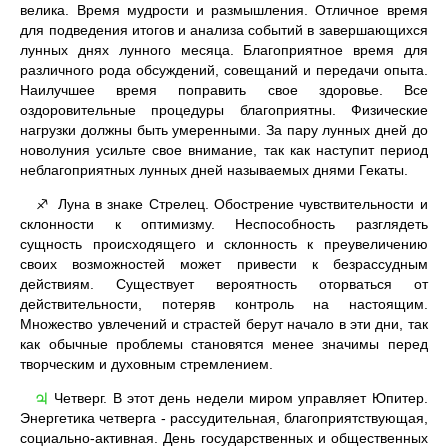
велика. Время мудрости и размышления. Отличное время
для подведения итогов и анализа событий в завершающихся
лунных днях лунного месяца. Благоприятное время для
различного рода обсуждений, совещаний и передачи опыта.
Наилучшее время поправить свое здоровье. Все
оздоровительные процедуры благоприятны. Физические
нагрузки должны быть умеренными. За пару лунных дней до
новолуния усильте свое внимание, так как наступит период
неблагоприятных лунных дней называемых днями Гекаты.
Луна в знаке Стрелец. Обострение чувствительности и
♐
склонности к оптимизму. Неспособность разглядеть
сущность происходящего и склонность к преувеличению
своих возможностей может привести к безрассудным
действиям. Существует вероятность оторваться от
действительности, потеряв контроль на настоящим.
Множество увлечений и страстей берут начало в эти дни, так
как обычные проблемы становятся менее значимы перед
творческим и духовным стремлением.
Четверг. В этот день недели миром управляет Юпитер.
♃
Энергетика четверга - рассудительная, благоприятствующая,
социально-активная. День государственных и общественных