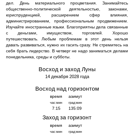
дел. День материального процветания. Занимайтесь
общественно-политической деятельностью, законами,
юриспруденцией, расширением сфер влияния,
администрированием, профессиональным продвижением.
Изучайте иностранные языки. Благоприятны дела связанные
с деньгами, имуществом, торговлей. Хорошо
путешествовать. Любым проблемам в этот день нельзя
давать развиваться, нужно их гасить сразу. Не стремитесь на
себя брать лидерство. В четверг не надо заниматься делами
понедельника, среды и субботы.
Восход и заход Луны
14 декабря 2028 года
Восход над горизонтом
время
азимут
час:мин
град:мин
7:15
135:09
Заход за горизонт
время
азимут
час:мин
град:мин