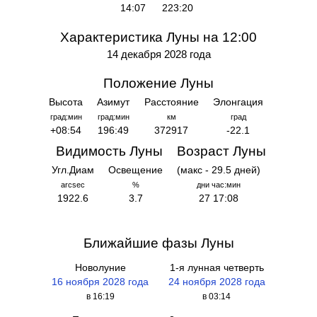
14:07
223:20
Характеристика Луны на 12:00
14 декабря 2028 года
Положение Луны
Высота
Азимут
Расстояние
Элонгация
град:мин
град:мин
км
град
+08:54
196:49
372917
-22.1
Видимость Луны
Возраст Луны
Угл.Диам
Освещение
(макс - 29.5 дней)
arcsec
%
дни час:мин
1922.6
3.7
27 17:08
Ближайшие фазы Луны
Новолуние
1-я лунная четверть
16 ноября 2028 года
24 ноября 2028 года
в 16:19
в 03:14