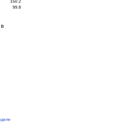
150.2
99.8
 в
еделе