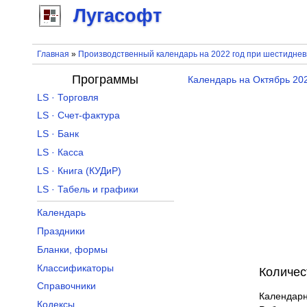
Лугасофт
Главная
»
Производственный календарь на 2022 год при шестидне
Программы
Календарь на Октябрь 20
LS · Торговля
LS · Счет-фактура
LS · Банк
LS · Касса
LS · Книга (КУДиР)
LS · Табель и графики
Календарь
Праздники
Бланки, формы
Классификаторы
Количес
Справочники
Календар
Кодексы