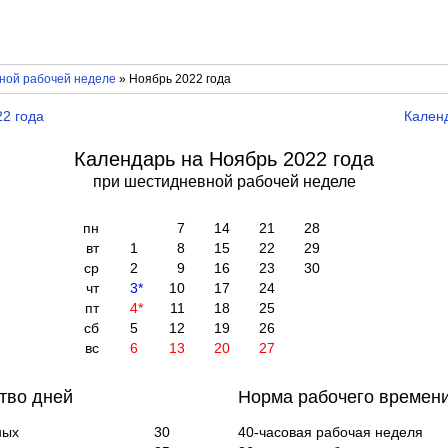
вной рабочей неделе
» Ноябрь 2022 года
22 года
Календ
Календарь на Ноябрь 2022 года
при шестидневной рабочей неделе
пн
7
14
21
28
вт
1
8
15
22
29
ср
2
9
16
23
30
чт
3
*
10
17
24
пт
4
*
11
18
25
сб
5
12
19
26
вс
6
13
20
27
тво дней
Норма рабочего времени
ных
30
40-часовая рабочая неделя