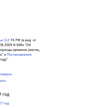
е
ьи 112
ТК РФ (в ред. от
08.2009 N 588н "Об
периоды времени (месяц,
лю" и
Постановления
году".
еларусь
русь
7 год
27 год