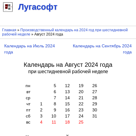
Лугасофт
Главная
»
Производственный календарь на 2024 год при шестидневной
рабочей неделе
» Август 2024 года
Календарь на Июль 2024
Календарь на Сентябрь 2024
года
года
Календарь на Август 2024 года
при шестидневной рабочей неделе
пн
5
12
19
26
вт
6
13
20
27
ср
7
14
21
28
чт
1
8
15
22
29
пт
2
9
16
23
30
сб
3
10
17
24
31
вс
4
11
18
25